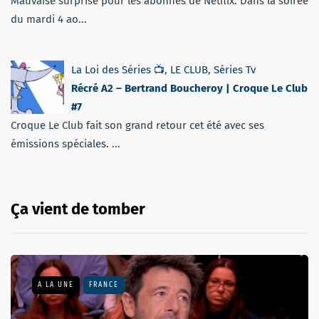
Mauvaise surprise pour les abonnés de Netflix. Dans la soirée
du mardi 4 ao...
La Loi des Séries 📺
,
LE CLUB
,
Séries Tv
Récré A2 – Bertrand Boucheroy | Croque Le Club
#7
Croque Le Club fait son grand retour cet été avec ses
émissions spéciales. ...
Ça vient de tomber
A LA UNE
FRANCE