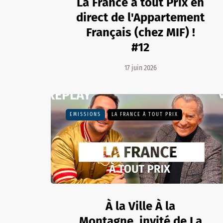
La France à tout Prix en
direct de l'Appartement
Français (chez MIF) !
#12
17 juin 2026
EMISSIONS
LA FRANCE À TOUT PRIX
À la Ville À la
Montagne, invité de La