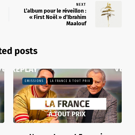
NEXT
L’album pour le réveillon :
« First Noël » d’Ibrahim
Maalouf
ted posts
EMISSIONS
LA FRANCE À TOUT PRIX