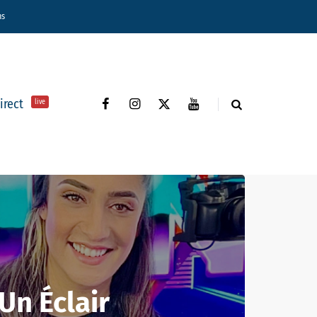
ns
direct
live
Un Éclair