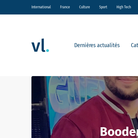
International
France
Culture
Sport
High Tech
Dernières actualités
Ca
Booder 