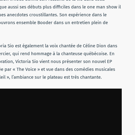
ou
ue aussi ses débuts plus difficiles dans le one man show il
diminuer
ues anecdotes croustillantes. Son expérience dans le
le
écouvrons ensemble Booder dans un entretien plein de
volume.
toria Sio est également la voix chantée de Céline Dion dans
mercier, qui rend hommage à la chanteuse québécoise. En
oration, Victoria Sio vient nous présenter son nouvel EP
assée par « The Voice » et vue dans des comédies musicales
l », l’ambiance sur le plateau est très chantante.