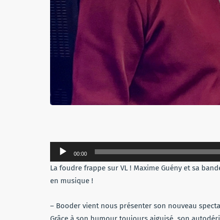
Lecteur
00:00
audio
La foudre frappe sur VL ! Maxime Guény et sa bande 
en musique !
– Booder vient nous présenter son nouveau spectac
Grâce à son humour toujours aiguisé, son autodéris