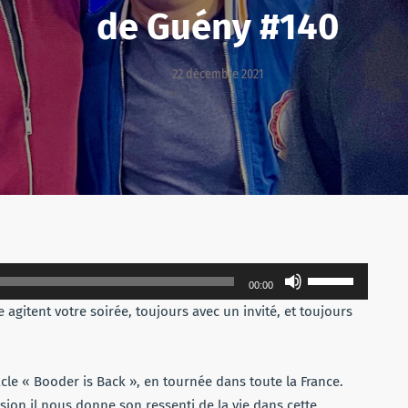
de Guény #140
22 décembre 2021
Utilisez
00:00
les
agitent votre soirée, toujours avec un invité, et toujours
flèches
haut/bas
pour
le « Booder is Back », en tournée dans toute la France.
augmenter
ion il nous donne son ressenti de la vie dans cette