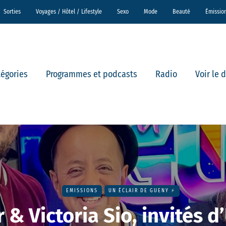
Sorties
Voyages / Hôtel / Lifestyle
Sexo
Mode
Beauté
Émissio
tégories
Programmes et podcasts
Radio
Voir le 
EMISSIONS
UN ÉCLAIR DE GUENY ⚡️
& Victoria Sio, invités d’