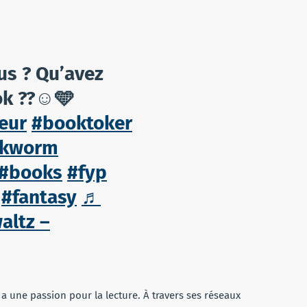
us ? Qu’avez
ok ??☺️🩵
eur
#booktoker
okworm
#books
#fyp
#fantasy
♬
altz –
a une passion pour la lecture. À travers ses réseaux