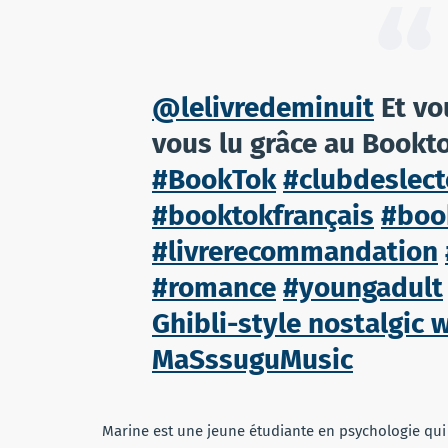
@lelivredeminuit
Et vo
vous lu grâce au Bookt
#BookTok
#clubdeslect
#booktokfrançais
#bo
#livrerecommandation
#romance
#youngadult
Ghibli-style nostalgic w
MaSssuguMusic
Marine est une jeune étudiante en psychologie qui 