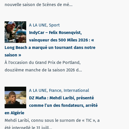
nouvelle saison de Scènes de mé...
A LA UNE
,
Sport
IndyCar – Felix Rosenqvist,
vainqueur des 500 Miles 2026 : «
Long Beach a marqué un tournant dans notre
saison »
À l'occasion du Grand Prix de Portland,
douzième manche de la saison 2026 d...
A LA UNE
,
France
,
International
DZ Mafia : Mehdi Laribi, présenté
comme l’un des fondateurs, arrêté
en Algérie
Mehdi Laribi, connu sous le surnom de « TIC », a
été interpellé le 31 juill...