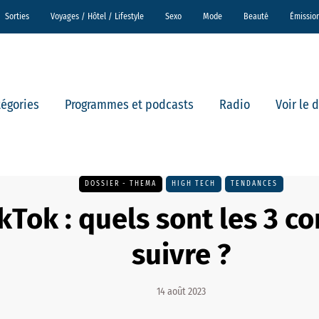
Sorties
Voyages / Hôtel / Lifestyle
Sexo
Mode
Beauté
Émissio
tégories
Programmes et podcasts
Radio
Voir le 
DOSSIER - THEMA
HIGH TECH
TENDANCES
Tok : quels sont les 3 c
suivre ?
14 août 2023