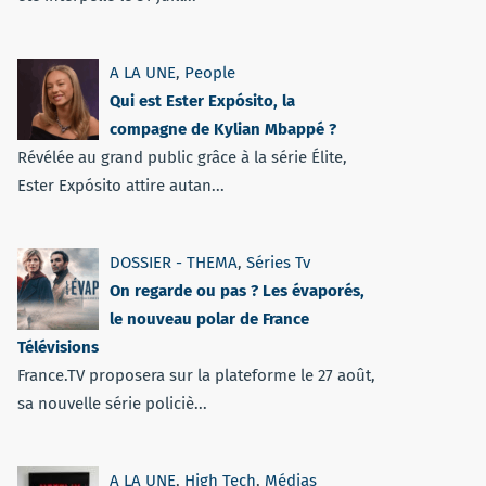
A LA UNE
,
People
Qui est Ester Expósito, la
compagne de Kylian Mbappé ?
Révélée au grand public grâce à la série Élite,
Ester Expósito attire autan...
DOSSIER - THEMA
,
Séries Tv
On regarde ou pas ? Les évaporés,
le nouveau polar de France
Télévisions
France.TV proposera sur la plateforme le 27 août,
sa nouvelle série policiè...
A LA UNE
,
High Tech
,
Médias