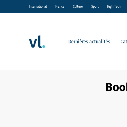
International
France
Culture
Sport
High Tech
Dernières actualités
Ca
Book