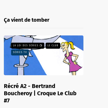
Ça vient de tomber
LA LOI DES SÉRIES 📺
LE CLUB
SÉRIES TV
Récré A2 - Bertrand
Boucheroy | Croque Le Club
#7