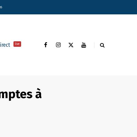
ns
direct
live
omptes à