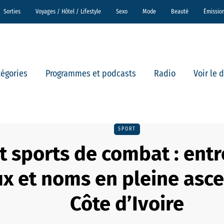
Sorties
Voyages / Hôtel / Lifestyle
Sexo
Mode
Beauté
Émissio
tégories
Programmes et podcasts
Radio
Voir le 
SPORT
t sports de combat : ent
ux et noms en pleine asc
Côte d’Ivoire