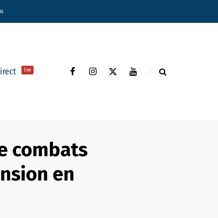
ns
direct
live
re combats
ension en