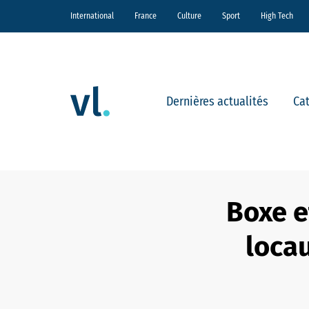
International
France
Culture
Sport
High Tech
Dernières actualités
Ca
Boxe e
loca