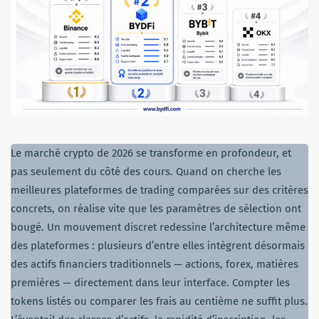
Le marché crypto de 2026 se transforme en profondeur, et
pas seulement du côté des cours. Quand on cherche les
meilleures plateformes de trading comparées sur des critères
concrets, on réalise vite que les paramètres de sélection ont
bougé. Un mouvement discret redessine l’architecture même
des plateformes : plusieurs d’entre elles intègrent désormais
des actifs financiers traditionnels — actions, forex, matières
premières — directement dans leur interface. Compter les
tokens listés ou comparer les frais au centième ne suffit plus.