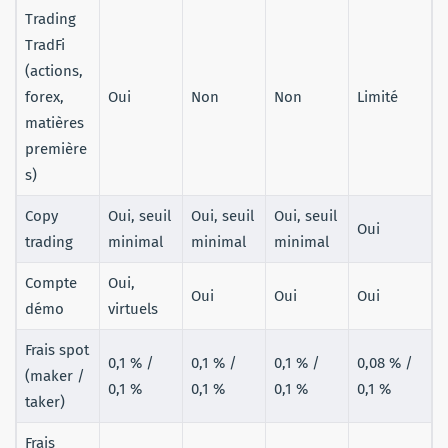
Trading
TradFi
(actions,
forex,
Oui
Non
Non
Limité
matières
première
s)
Copy
Oui, seuil
Oui, seuil
Oui, seuil
Oui
trading
minimal
minimal
minimal
Compte
Oui,
Oui
Oui
Oui
démo
virtuels
Frais spot
0,1 % /
0,1 % /
0,1 % /
0,08 % /
(maker /
0,1 %
0,1 %
0,1 %
0,1 %
taker)
Frais