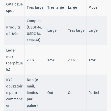
Catalogue
Très large
Très large
Large
Moyen
spot
Complet
Produits
(USDT-M,
Large
Très large
Large
dérivés
USDC-M,
COIN-M)
Levier
max
200x
125x
200x
125x
(perpétue
ls)
KYC
Non (e-
obligatoir
mail,
e pour
limites
Oui
Oui
Partiel
commenc
par
er
palier)