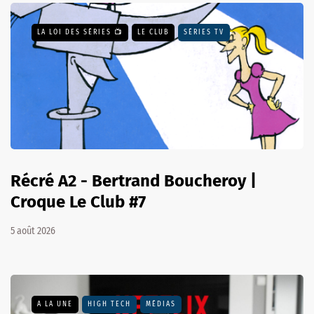
LA LOI DES SÉRIES 📺
LE CLUB
SÉRIES TV
Récré A2 - Bertrand Boucheroy |
Croque Le Club #7
5 août 2026
A LA UNE
HIGH TECH
MÉDIAS