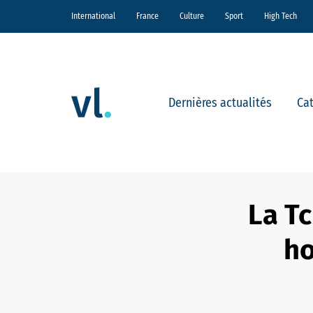
International
France
Culture
Sport
High Tech
Dernières actualités
Ca
La T
ho