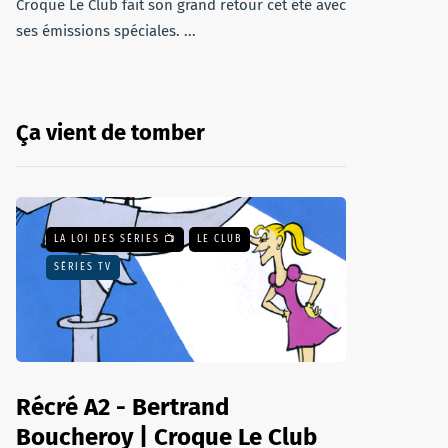
Croque Le Club fait son grand retour cet été avec
ses émissions spéciales. ...
Ça vient de tomber
LA LOI DES SÉRIES 📺
LE CLUB
SÉRIES TV
Récré A2 - Bertrand
Boucheroy | Croque Le Club