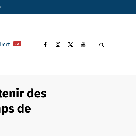
ns
direct
live
tenir des
ps de