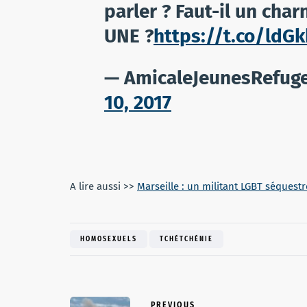
parler ? Faut-il un char
UNE ?
https://t.co/ldG
— AmicaleJeunesRefug
10, 2017
A lire aussi >>
Marseille : un militant LGBT séquestr
HOMOSEXUELS
TCHÉTCHÉNIE
PREVIOUS