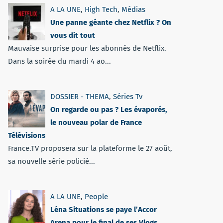
A LA UNE
,
High Tech
,
Médias
Une panne géante chez Netflix ? On
vous dit tout
Mauvaise surprise pour les abonnés de Netflix.
Dans la soirée du mardi 4 ao...
DOSSIER - THEMA
,
Séries Tv
On regarde ou pas ? Les évaporés,
le nouveau polar de France
Télévisions
France.TV proposera sur la plateforme le 27 août,
sa nouvelle série policiè...
A LA UNE
,
People
Léna Situations se paye l’Accor
Arena pour le final de ses Vlogs