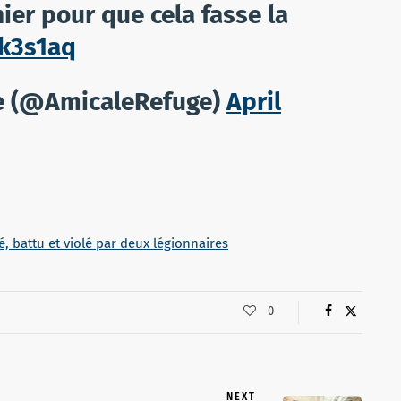
nier pour que cela fasse la
kk3s1aq
e (@AmicaleRefuge)
April
é, battu et violé par deux légionnaires
0
NEXT