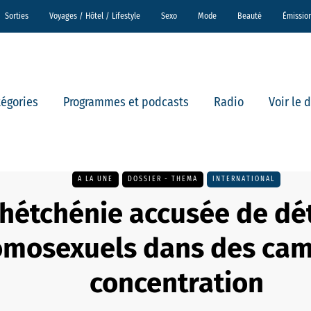
Sorties
Voyages / Hôtel / Lifestyle
Sexo
Mode
Beauté
Émissio
tégories
Programmes et podcasts
Radio
Voir le 
A LA UNE
DOSSIER - THEMA
INTERNATIONAL
chétchénie accusée de dé
mosexuels dans des cam
concentration