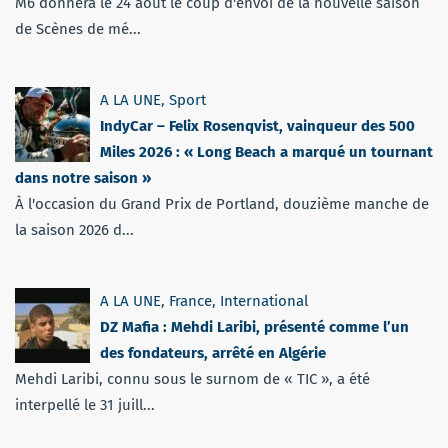
M6 donnera le 24 août le coup d'envoi de la nouvelle saison
de Scènes de mé...
A LA UNE
,
Sport
IndyCar – Felix Rosenqvist, vainqueur des 500
Miles 2026 : « Long Beach a marqué un tournant
dans notre saison »
À l'occasion du Grand Prix de Portland, douzième manche de
la saison 2026 d...
A LA UNE
,
France
,
International
DZ Mafia : Mehdi Laribi, présenté comme l’un
des fondateurs, arrêté en Algérie
Mehdi Laribi, connu sous le surnom de « TIC », a été
interpellé le 31 juill...