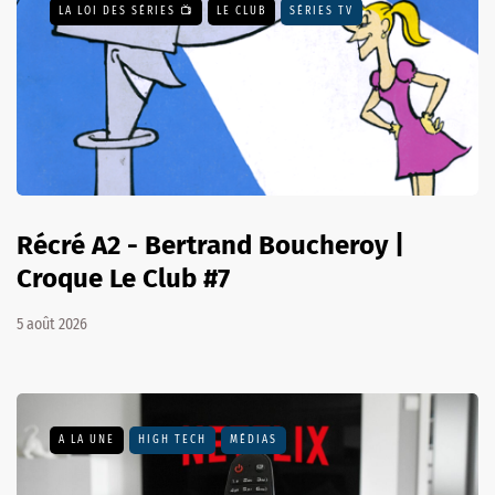
LA LOI DES SÉRIES 📺
LE CLUB
SÉRIES TV
Récré A2 - Bertrand Boucheroy |
Croque Le Club #7
5 août 2026
A LA UNE
HIGH TECH
MÉDIAS