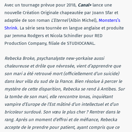
Avec un tournage prévue pour 2018,
Canal+
lance une
nouvelle Création Originale chapeautée par Joann Sfar et
adaptée de son roman
L’Eternel
(Albin Michel),
Monsters’s
Shrink
. La série sera tournée en langue anglaise et produite
par
Jemma
Rodgers et Nicola Schindler pour RED
Production
Company
, filiale de STUDIOCANAL.
Rebecka
Broke
, psychanalyste new-yorkaise aussi
chaleureuse et drôle que névrosée, vient d’apprendre que
son mari a été retrouvé mort (officiellement d’un suicide)
dans leur villa du sud de la France. Bien résolue à percer le
mystère de cette disparition, Rebecka se rend à Antibes. Sur
la tombe de son mari, elle rencontre
Ionas
, inquiétant
vampire d’Europe de l’Est mâtiné d’un intellectuel et d’un
bricoleur surdoué. Son vœu le plus cher ? Rentrer dans le
rang. Après un moment d’effroi et de méfiance, Rebecka
accepte de le prendre pour patient, ayant compris que ce