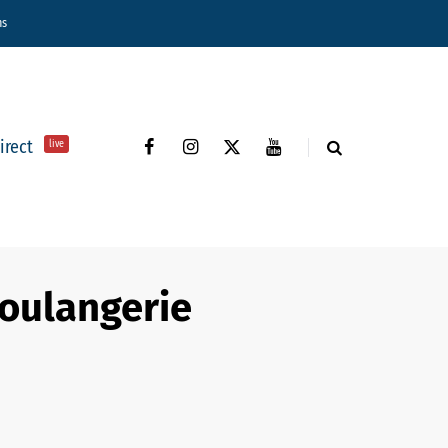
ns
direct
live
Boulangerie