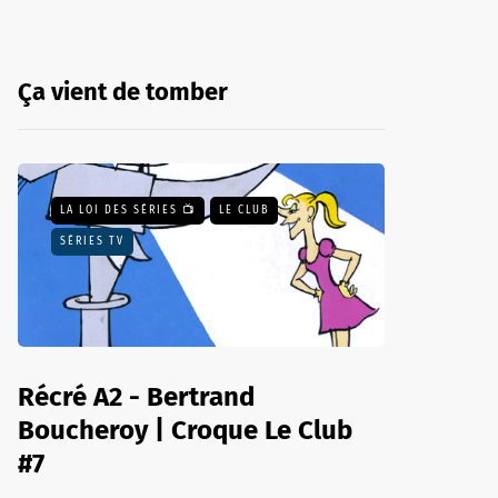
Ça vient de tomber
LA LOI DES SÉRIES 📺
LE CLUB
SÉRIES TV
Récré A2 - Bertrand
Boucheroy | Croque Le Club
#7