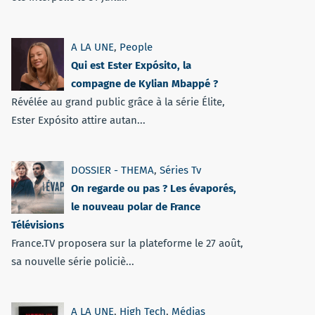
A LA UNE
,
People
Qui est Ester Expósito, la
compagne de Kylian Mbappé ?
Révélée au grand public grâce à la série Élite,
Ester Expósito attire autan...
DOSSIER - THEMA
,
Séries Tv
On regarde ou pas ? Les évaporés,
le nouveau polar de France
Télévisions
France.TV proposera sur la plateforme le 27 août,
sa nouvelle série policiè...
A LA UNE
,
High Tech
,
Médias