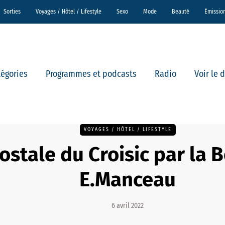
Sorties
Voyages / Hôtel / Lifestyle
Sexo
Mode
Beauté
Émissio
tégories
Programmes et podcasts
Radio
Voir le 
VOYAGES / HÔTEL / LIFESTYLE
ostale du Croisic par la 
E.Manceau
6 avril 2022