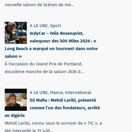
nouvelle saison de Scènes de mé...
A LA UNE
,
Sport
IndyCar – Felix Rosenqvist,
vainqueur des 500 Miles 2026 : «
Long Beach a marqué un tournant dans notre
saison »
À l'occasion du Grand Prix de Portland,
douzième manche de la saison 2026 d...
A LA UNE
,
France
,
International
DZ Mafia : Mehdi Laribi, présenté
comme l’un des fondateurs, arrêté
en Algérie
Mehdi Laribi, connu sous le surnom de « TIC », a
été interpellé le 31 juill...