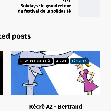
NEXT
Solidays : le grand retour
du festival de la solidarité
ted posts
LA LOI DES SÉRIES 📺
LE CLUB
SÉRIES TV
Récré A2 - Bertrand