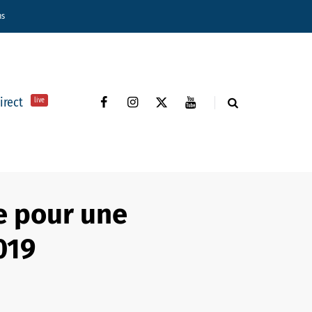
ns
direct
live
e pour une
019