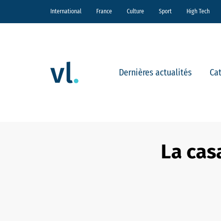
International
France
Culture
Sport
High Tech
Dernières actualités
Ca
La cas