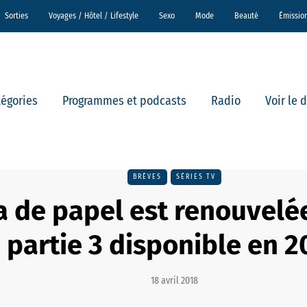
Sorties
Voyages / Hôtel / Lifestyle
Sexo
Mode
Beauté
Émissio
tégories
Programmes et podcasts
Radio
Voir le 
BRÈVES
SÉRIES TV
a de papel est renouvelé
partie 3 disponible en 2
18 avril 2018