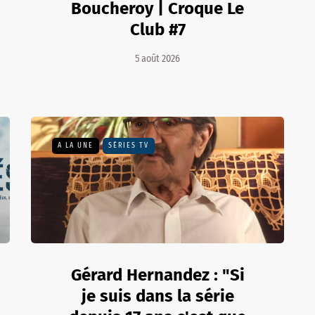
Boucheroy | Croque Le
Club #7
5 août 2026
A LA UNE
SÉRIES TV
Gérard Hernandez : "Si
je suis dans la série