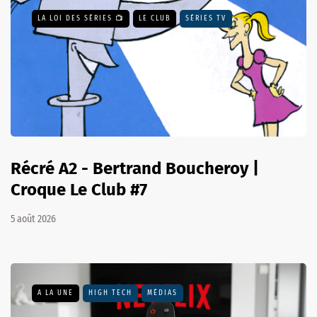
LA LOI DES SÉRIES 📺
LE CLUB
SÉRIES TV
Récré A2 - Bertrand Boucheroy |
Croque Le Club #7
5 août 2026
A LA UNE
HIGH TECH
MÉDIAS