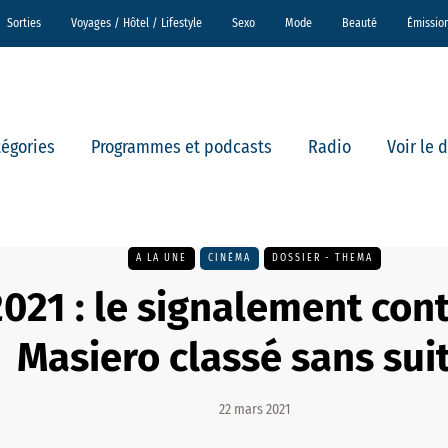
Sorties
Voyages / Hôtel / Lifestyle
Sexo
Mode
Beauté
Émissio
tégories
Programmes et podcasts
Radio
Voir le 
A LA UNE
CINÉMA
DOSSIER - THEMA
021 : le signalement con
Masiero classé sans sui
22 mars 2021