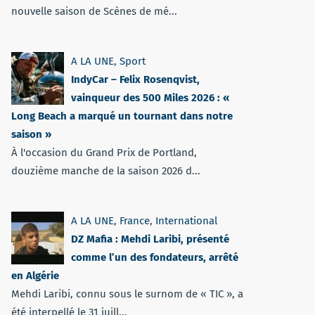
nouvelle saison de Scènes de mé...
A LA UNE
,
Sport
IndyCar – Felix Rosenqvist,
vainqueur des 500 Miles 2026 : «
Long Beach a marqué un tournant dans notre
saison »
À l'occasion du Grand Prix de Portland,
douzième manche de la saison 2026 d...
A LA UNE
,
France
,
International
DZ Mafia : Mehdi Laribi, présenté
comme l’un des fondateurs, arrêté
en Algérie
Mehdi Laribi, connu sous le surnom de « TIC », a
été interpellé le 31 juill...