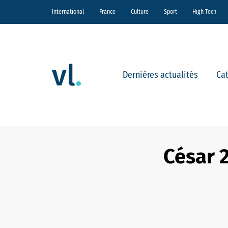
International
France
Culture
Sport
High Tech
Dernières actualités
Ca
César 2