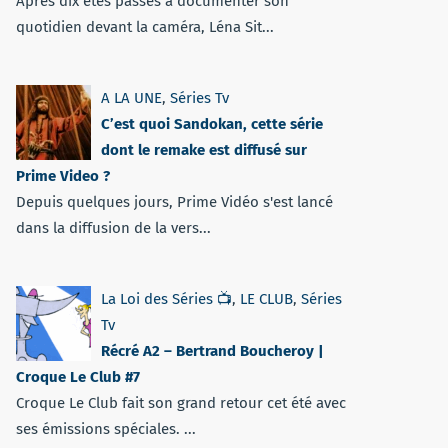
Après dix étés passés à documenter son
quotidien devant la caméra, Léna Sit...
A LA UNE
,
Séries Tv
C’est quoi Sandokan, cette série
dont le remake est diffusé sur
Prime Video ?
Depuis quelques jours, Prime Vidéo s'est lancé
dans la diffusion de la vers...
La Loi des Séries 📺
,
LE CLUB
,
Séries
Tv
Récré A2 – Bertrand Boucheroy |
Croque Le Club #7
Croque Le Club fait son grand retour cet été avec
ses émissions spéciales. ...