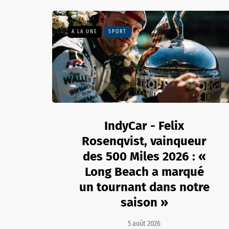
A LA UNE
SPORT
IndyCar - Felix
Rosenqvist, vainqueur
des 500 Miles 2026 : «
Long Beach a marqué
un tournant dans notre
saison »
5 août 2026