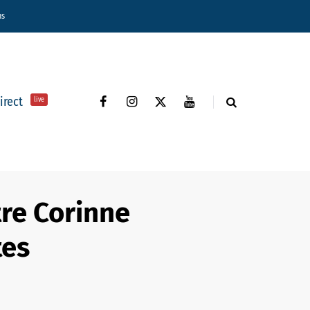
ns
direct
live
tre Corinne
tes