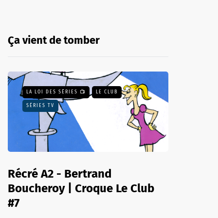
Ça vient de tomber
LA LOI DES SÉRIES 📺
LE CLUB
SÉRIES TV
Récré A2 - Bertrand
Boucheroy | Croque Le Club
#7