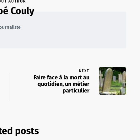
OUT AUTHOR
oé Couly
ournaliste
NEXT
Faire face à la mort au
quotidien, un métier
particulier
ted posts