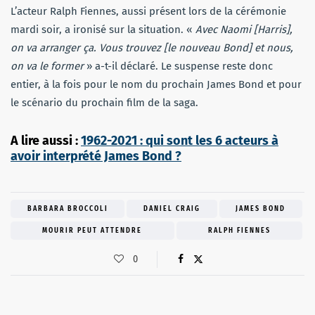
L’acteur Ralph Fiennes, aussi présent lors de la cérémonie
mardi soir, a ironisé sur la situation. «
Avec Naomi [Harris],
on va arranger ça. Vous trouvez [le nouveau Bond] et nous,
on va le former
» a-t-il déclaré. Le suspense reste donc
entier, à la fois pour le nom du prochain James Bond et pour
le scénario du prochain film de la saga.
A lire aussi :
1962-2021 : qui sont les 6 acteurs à
avoir interprété James Bond ?
BARBARA BROCCOLI
DANIEL CRAIG
JAMES BOND
MOURIR PEUT ATTENDRE
RALPH FIENNES
0