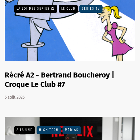
LA LOI DES SÉRIES 📺
LE CLUB
SÉRIES TV
Récré A2 - Bertrand Boucheroy |
Croque Le Club #7
5 août 2026
A LA UNE
HIGH TECH
MÉDIAS