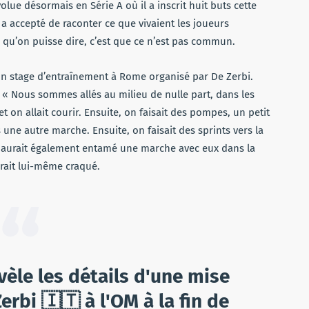
olue désormais en Série A où il a inscrit huit buts cette
 a accepté de raconter ce que vivaient les joueurs
s qu’on puisse dire, c’est que ce n’est pas commun.
un stage d’entraînement à Rome organisé par De Zerbi.
: « Nous sommes allés au milieu de nulle part, dans les
et on allait courir. Ensuite, on faisait des pompes, un petit
 une autre marche. Ensuite, on faisait des sprints vers la
rbi aurait également entamé une marche avec eux dans la
urait lui-même craqué.
󠁿 révèle les détails d'une mise
rbi 🇮🇹 à l'OM à la fin de