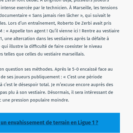
ntense exercée par le technicien. À Marseille, les tensions
documentaire « Sans jamais rien lâcher », qui suivait le
les. Lors d’un entraînement, Roberto De Zerbi avait pris
: « Appelle ton agent ! Qu’il vienne ici ! Rentre au vestiaire
 1, une altercation dans les vestiaires après la défaite à
 illustre la difficulté de faire coexister le niveau
 telles que celles du vestiaire marseillais.
 en question ses méthodes. Après le 5-0 encaissé face au
it de ses joueurs publiquement : « C’est une période
là c’est le désespoir total. Je m’excuse encore auprès des
 pas plu à son vestiaire. Désormais, il sera intéressant de
c une pression populaire moindre.
 un envahissement de terrain en Ligue 1 ?