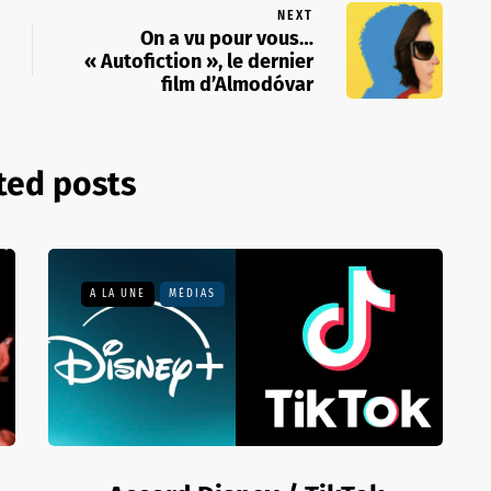
NEXT
On a vu pour vous…
« Autofiction », le dernier
film d’Almodóvar
ted posts
A LA UNE
MÉDIAS