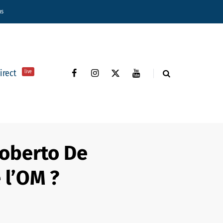
ns
direct
live
Roberto De
 l’OM ?