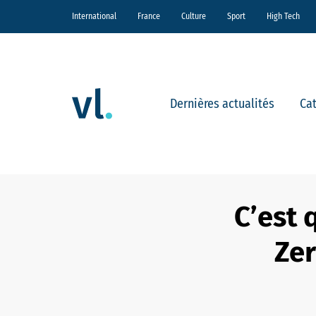
International
France
Culture
Sport
High Tech
Dernières actualités
Ca
C’est 
Zer