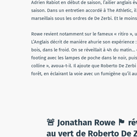
Adrien Rabiot en début de saison, l’ailier anglais év
saison. Dans un entretien accordé à The Athletic, il
marseillais sous les ordres de De Zerbi. Et le moin
Rowe revient notamment sur le fameux « ritiro », 
L’Anglais décrit de manière ahurie son expérience 
bois, dans le froid. On se réveillait à 4h du matin… 
footing avec les lampes de poche dans le noir, puis
colline », avoua-t-il. Il ajoute que Roberto De Ze
forêt, en éclairant la voie avec un fumigène qu’il a
🚨 Jonathan Rowe 🏴󠁧󠁢󠁥󠁮
au vert de Roberto De Ze