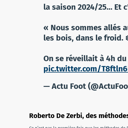
la saison 2024/25… Et 
« Nous sommes allés au
les bois, dans le froid. 
On se réveillait à 4h d
pic.twitter.com/T8ftln6
— Actu Foot (@ActuFoo
Roberto De Zerbi, des méthodes
Ce n’est pas la première fois que les méthodes de 