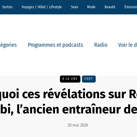
Sorties
Voyages / Hôtel / Lifestyle
Sexo
Mode
Beauté
Émissio
tégories
Programmes et podcasts
Radio
Voir le 
A LA UNE
FOOT
quoi ces révélations sur 
bi, l’ancien entraîneur de
20 mai 2026