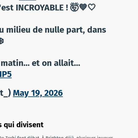
c'est INCROYABLE ! 🤯💙🤍
 milieu de nulle part, dans
❄️
u matin… et on allait…
IP5
t_)
May 19, 2026
 qui divisent
De Zerbi font débat. À Brighton déjà, plusieurs joueurs