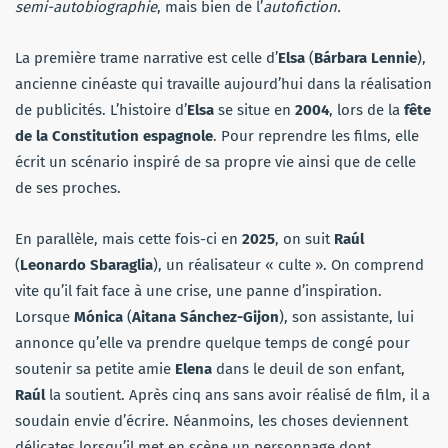
semi-autobiographie
, mais bien de l’
autofiction.
La première trame narrative est celle d’
Elsa
(
Bárbara Lennie
),
ancienne cinéaste qui travaille aujourd’hui dans la réalisation
de publicités. L’histoire d’
Elsa
se situe en
2004
, lors de la
fête
de la Constitution espagnole
. Pour reprendre les films, elle
écrit un scénario inspiré de sa propre vie ainsi que de celle
de ses proches.
En parallèle, mais cette fois-ci en
2025
, on suit
Raúl
(
Leonardo Sbaraglia
), un réalisateur « culte ». On comprend
vite qu’il fait face à une crise, une panne d’inspiration.
Lorsque
Mónica
(
Aitana Sánchez-Gijon
), son assistante, lui
annonce qu’elle va prendre quelque temps de congé pour
soutenir sa petite amie
Elena
dans le deuil de son enfant,
Raúl
la soutient. Après cinq ans sans avoir réalisé de film, il a
soudain envie d’écrire. Néanmoins, les choses deviennent
délicates lorsqu’il met en scène un personnage dont