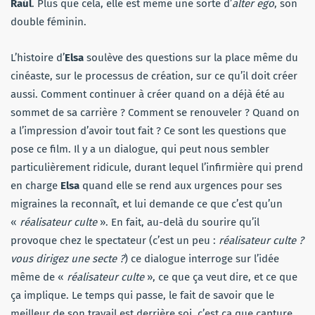
Raúl
. Plus que cela, elle est même une sorte d’
alter ego
, son
double féminin.
L’histoire d’
Elsa
soulève des questions sur la place même du
cinéaste, sur le processus de création, sur ce qu’il doit créer
aussi. Comment continuer à créer quand on a déjà été au
sommet de sa carrière ? Comment se renouveler ? Quand on
a l’impression d’avoir tout fait ? Ce sont les questions que
pose ce film. Il y a un dialogue, qui peut nous sembler
particulièrement ridicule, durant lequel l’infirmière qui prend
en charge
Elsa
quand elle se rend aux urgences pour ses
migraines la reconnaît, et lui demande ce que c’est qu’un
«
réalisateur culte
». En fait, au-delà du sourire qu’il
provoque chez le spectateur (c’est un peu :
réalisateur culte ?
vous dirigez une secte ?
) ce dialogue interroge sur l’idée
même de «
réalisateur culte
», ce que ça veut dire, et ce que
ça implique. Le temps qui passe, le fait de savoir que le
meilleur de son travail est derrière soi, c’est ça que capture