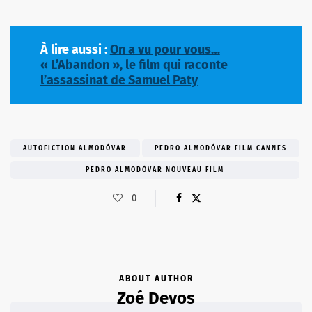
À lire aussi :
On a vu pour vous…
« L’Abandon », le film qui raconte
l’assassinat de Samuel Paty
AUTOFICTION ALMODÓVAR
PEDRO ALMODÓVAR FILM CANNES
PEDRO ALMODÓVAR NOUVEAU FILM
0
ABOUT AUTHOR
Zoé Devos