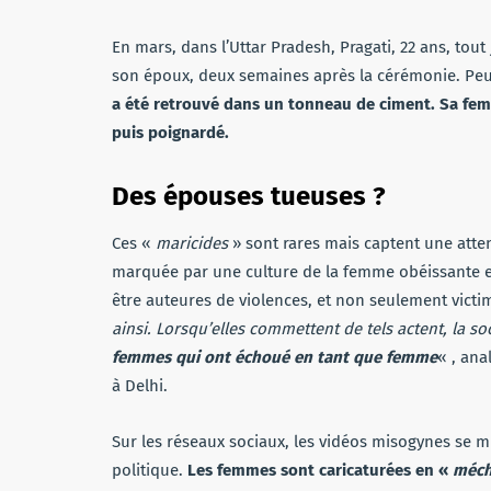
En mars, dans l’Uttar Pradesh, Pragati, 22 ans, tout
son époux, deux semaines après la cérémonie. Peu
a été retrouvé dans un tonneau de ciment. Sa fe
puis poignardé.
Des épouses tueuses ?
Ces «
maricides
» sont rares mais captent une atten
marquée par une culture de la femme obéissante e
être auteures de violences, et non seulement victi
ainsi. Lorsqu’elles commettent de tels actent, la s
femmes qui ont échoué en tant que femme
« , ana
à Delhi.
Sur les réseaux sociaux, les vidéos misogynes se mu
politique.
Les femmes sont caricaturées en «
méch