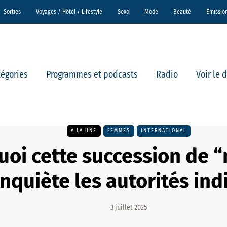
Sorties
Voyages / Hôtel / Lifestyle
Sexo
Mode
Beauté
Émissio
tégories
Programmes et podcasts
Radio
Voir le 
A LA UNE
FEMMES
INTERNATIONAL
quoi cette succession de 
inquiète les autorités ind
3 juillet 2025