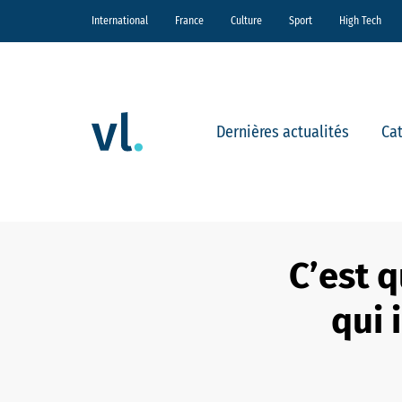
International
France
Culture
Sport
High Tech
Dernières actualités
Ca
C’est 
qui 