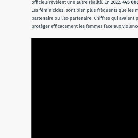
officiels révèlent une autre réalité. En 2022,
445 000
Les féminicides, sont bien plus fréquents que les m
partenaire ou l’ex-partenaire. Chiffres qui avaien
protéger efficacement les femmes face aux violence