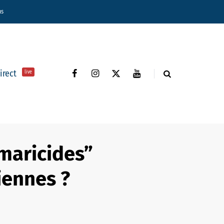
ns
direct
live
“maricides”
iennes ?