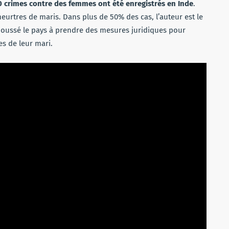
 crimes contre des femmes ont été enregistrés en Inde
.
eurtres de maris. Dans plus de 50% des cas, l’auteur est le
t poussé le pays à prendre des mesures juridiques pour
s de leur mari.