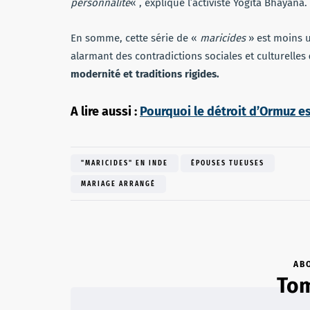
personnalité
« , explique l’activiste Yogita Bhayana.
En somme, cette série de «
maricides
» est moins 
alarmant des contradictions sociales et culturelles
modernité et traditions rigides.
A lire aussi :
Pourquoi le détroit d’Ormuz 
"MARICIDES" EN INDE
ÉPOUSES TUEUSES
MARIAGE ARRANGÉ
AB
Tom