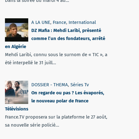
Dans la soirée du mardi 4 ao...
A LA UNE
,
France
,
International
DZ Mafia : Mehdi Laribi, présenté
comme l’un des fondateurs, arrêté
en Algérie
Mehdi Laribi, connu sous le surnom de « TIC », a
été interpellé le 31 juill...
DOSSIER - THEMA
,
Séries Tv
On regarde ou pas ? Les évaporés,
le nouveau polar de France
Télévisions
France.TV proposera sur la plateforme le 27 août,
sa nouvelle série policiè...