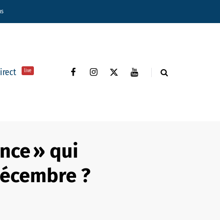
ns
direct
live
nce » qui
décembre ?