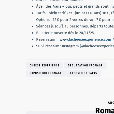
Âge : dès
4 ans
– oui, petits et grands sont inv
Tarifs : plein tarif 22 €, junior (<18 ans) 16 €,
Options : 12 € pour 2 verres de vin, 7 € pour u
Séances jusqu’à 15 personnes, départs toutes
Billetterie ouverte dès le 20/11/25.
Réservation :
www.lacheeseexperience.com
/
Suivi réseaux : Instagram (@lacheeseexperie
CHEESE EXPERIENCE
DÉGUSTATION FROMAGE
EXPOSITION FROMAGE
EXPOSITION PARIS
AB
Romai