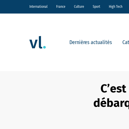
International
France
Culture
Sport
High Tech
Dernières actualités
Ca
C’est
débarq