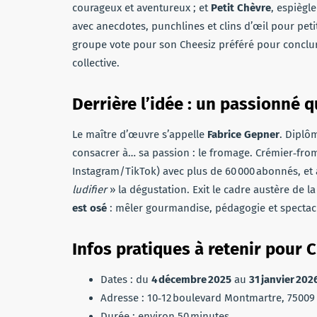
courageux et aventureux ; et
Petit Chèvre
, espiègl
avec anecdotes, punchlines et clins d’œil pour petit
groupe vote pour son Cheesiz préféré pour conclu
collective.
Derrière l’idée : un passionné q
Le maître d’œuvre s’appelle
Fabrice Gepner
. Diplôm
consacrer à… sa passion : le fromage. Crémier‑fr
Instagram/TikTok) avec plus de 60 000 abonnés, et
ludifier
» la dégustation. Exit le cadre austère de
est osé
: mêler gourmandise, pédagogie et spectac
Infos pratiques à retenir pour
Dates : du
4 décembre 2025
au
31 janvier 202
Adresse : 10‑12 boulevard Montmartre, 75009 
Durée : environ 50 minutes.