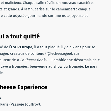
e et malicieux. Chaque salle révèle un nouveau caractère,
s et grands. À la fin, cerise sur le camembert : chaque
re cette odyssée gourmande sur une note joyeuse et
ui a tout quitté
é de l’
ESCP Europe
, il a tout plaqué il y a dix ans pour se
omager, créateur de contenu (@lecheesegeek sur
 auteur de «
Le Cheese Book
« . Il ambitionne désormais de «
 la cave à fromages, bienvenue au show du fromage.
Le pari
le.
 Cheese Experience
6
.
Paris (Passage Jouffroy).