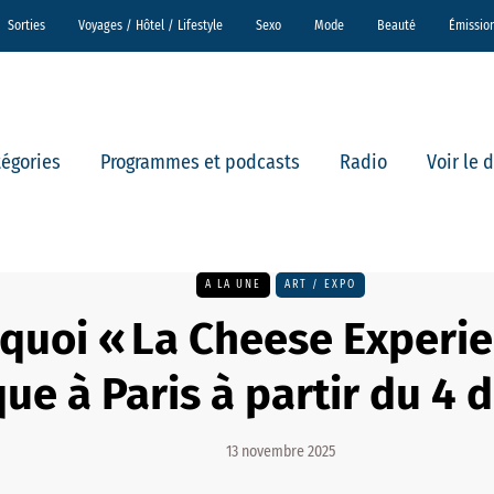
Sorties
Voyages / Hôtel / Lifestyle
Sexo
Mode
Beauté
Émissio
tégories
Programmes et podcasts
Radio
Voir le 
A LA UNE
ART / EXPO
 quoi « La Cheese Experie
ue à Paris à partir du 4 
13 novembre 2025