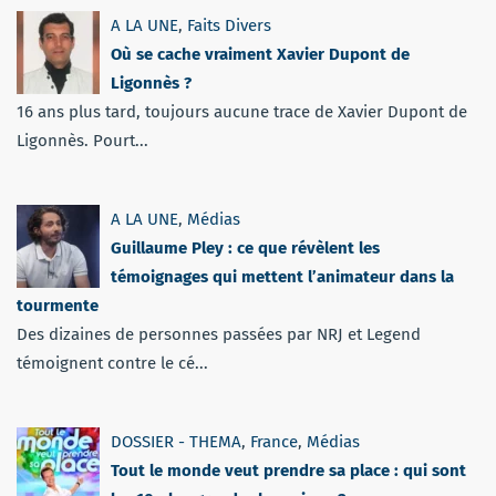
A LA UNE
,
Faits Divers
Où se cache vraiment Xavier Dupont de
Ligonnès ?
16 ans plus tard, toujours aucune trace de Xavier Dupont de
Ligonnès. Pourt...
A LA UNE
,
Médias
Guillaume Pley : ce que révèlent les
témoignages qui mettent l’animateur dans la
tourmente
Des dizaines de personnes passées par NRJ et Legend
témoignent contre le cé...
DOSSIER - THEMA
,
France
,
Médias
Tout le monde veut prendre sa place : qui sont