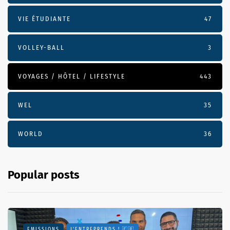
VIE ÉTUDIANTE
47
VOLLEY-BALL
3
VOYAGES / HÔTEL / LIFESTYLE
443
WEL
35
WORLD
36
Popular posts
EMISSIONS
J'ENTREPRENDS ! 🇫🇷