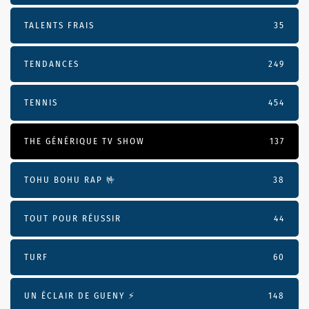
TALENTS FRAIS
35
TENDANCES
249
TENNIS
454
THE GÉNÉRIQUE TV SHOW
137
TOHU BOHU RAP 🤟
38
TOUT POUR RÉUSSIR
44
TURF
60
UN ÉCLAIR DE GUENY ⚡️
148