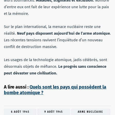
leurs souffrances.
Maladies, stigmates et exclusion.
Nombre
d’entre eux ont fait de leur expérience une lutte pour la paix
et la mémoire.
Sur le plan international, la menace nucléaire reste une
réalité.
Neuf pays disposent aujourd’hui de l’arme atomique
.
Les récentes tensions ravivent l’inquiétude d’un nouveau
conflit de destruction massive.
Les usages de la technologie atomique, jadis célébrés, sont
désormais objets de méfiance.
Le progrès sans conscience
peut dévaster une civilisation.
A lire aussi :
Quels sont les pays qui possèdent la
bombe atomique ?
6 AOÛT 1945
9 AOÛT 1945
ARME NUCLÉAIRE