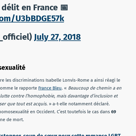
 délit en France 📅
r.com/U3bBDGE57k
_officiel)
July 27, 2018
sexualité
tre les discriminations Isabelle Lonvis-Rome a ainsi réagi le
, comme le rapporte
France Bleu
. «
Beaucoup de chemin a en
 lutte contre l’homophobie, mais davantage d’inclusion et
ser que tout est acquis.
» a-t-elle notamment déclaré.
l’homosexualité en Occident. C’est toutefois le cas dans
69
ine de mort.
tstopper, coup de cœur pour cette romance LGBT