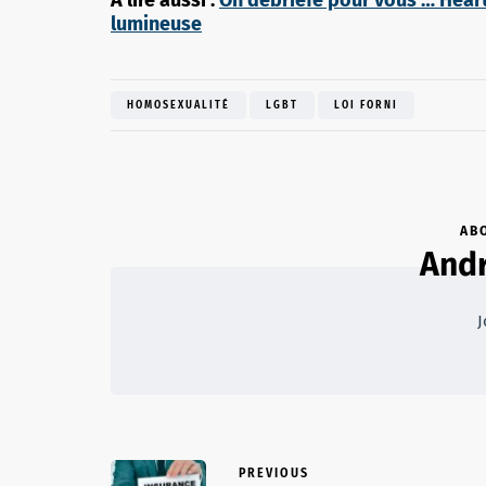
lumineuse
HOMOSEXUALITÉ
LGBT
LOI FORNI
AB
Andr
J
PREVIOUS