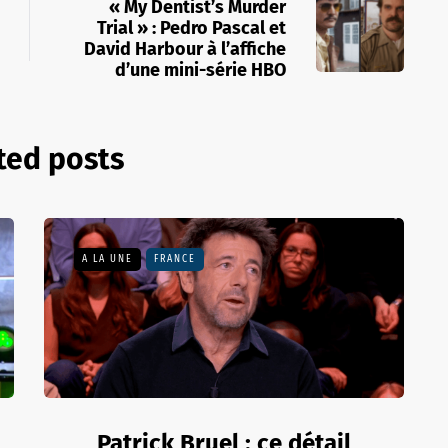
« My Dentist’s Murder
Trial » : Pedro Pascal et
David Harbour à l’affiche
d’une mini-série HBO
ted posts
A LA UNE
FRANCE
Patrick Bruel : ce détail