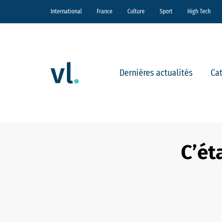
International
France
Culture
Sport
High Tech
Dernières actualités
Ca
C’ét