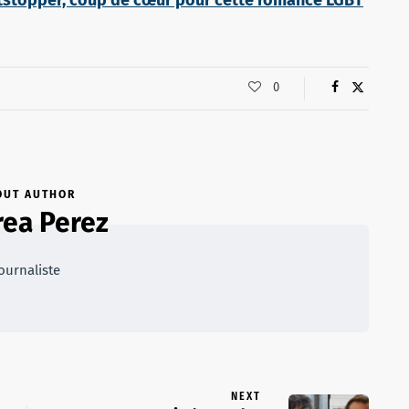
0
OUT AUTHOR
ea Perez
ournaliste
NEXT