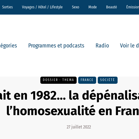
Sorties
Voyages / Hôtel / Lifestyle
Sexo
Mode
Beauté
Émissio
tégories
Programmes et podcasts
Radio
Voir le 
DOSSIER - THEMA
FRANCE
SOCIÉTÉ
ait en 1982… la dépénalis
l’homosexualité en Fra
27 juillet 2022