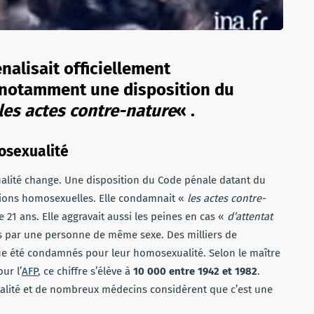
énalisait officiellement
t notamment une disposition du
les actes contre-nature
« .
osexualité
xualité change. Une disposition du Code pénale datant du
ations homosexuelles. Elle condamnait «
les actes contre-
21 ans. Elle aggravait aussi les peines en cas «
d’attentat
is par une personne de même sexe. Des milliers de
 été condamnés pour leur homosexualité. Selon le maître
ur l’
AFP
, ce chiffre s’élève à
10 000 entre 1942 et 1982
.
ualité et de nombreux médecins considèrent que c’est une