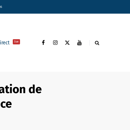
ns
direct
live
ation de
nce