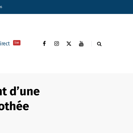
ns
direct
live
nt d’une
rothée