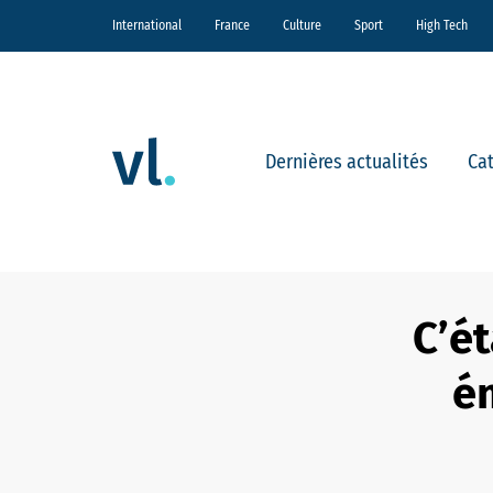
International
France
Culture
Sport
High Tech
Dernières actualités
Ca
C’ét
ém