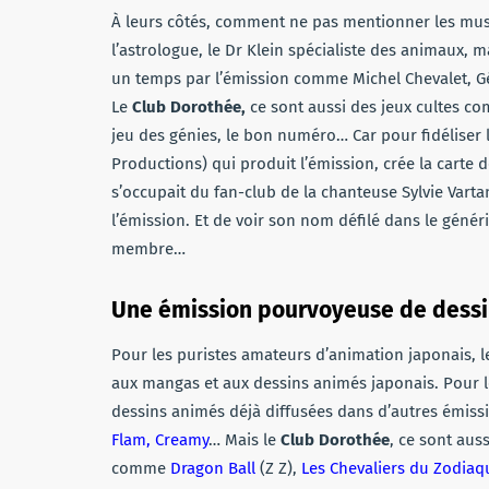
À leurs côtés, comment ne pas mentionner les mus
l’astrologue, le Dr Klein spécialiste des animaux, 
un temps par l’émission comme Michel Chevalet, Gé
Le
Club Dorothée,
ce sont aussi des jeux cultes com
jeu des génies, le bon numéro… Car pour fidéliser 
Productions) qui produit l’émission, crée la cart
s’occupait du fan-club de la chanteuse Sylvie Vart
l’émission. Et de voir son nom défilé dans le géné
membre…
Une émission pourvoyeuse de dessi
Pour les puristes amateurs d’animation japonais, 
aux mangas et aux dessins animés japonais. Pour le
dessins animés déjà diffusées dans d’autres émi
Flam, Creamy
… Mais le
Club Dorothée
, ce sont aus
comme
Dragon Ball
(Z Z),
Les Chevaliers du Zodiaqu