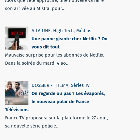
Alors que l'été approche, une nouvelle va faire
son arrivée au Mistral pour...
A LA UNE
,
High Tech
,
Médias
Une panne géante chez Netflix ? On
vous dit tout
Mauvaise surprise pour les abonnés de Netflix.
Dans la soirée du mardi 4 ao...
DOSSIER - THEMA
,
Séries Tv
On regarde ou pas ? Les évaporés,
le nouveau polar de France
Télévisions
France.TV proposera sur la plateforme le 27 août,
sa nouvelle série policiè...