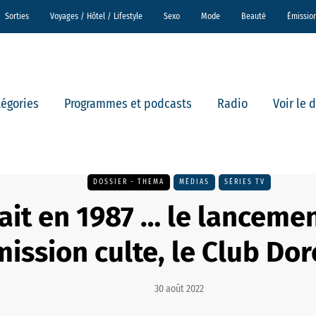
Sorties
Voyages / Hôtel / Lifestyle
Sexo
Mode
Beauté
Émissio
tégories
Programmes et podcasts
Radio
Voir le 
DOSSIER - THEMA
MÉDIAS
SÉRIES TV
ait en 1987 … le lanceme
ission culte, le Club Do
30 août 2022