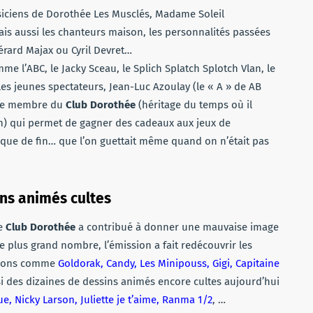
iciens de Dorothée Les Musclés, Madame Soleil
mais aussi les chanteurs maison, les personnalités passées
rard Majax ou Cyril Devret…
me l’ABC, le Jacky Sceau, le Splich Splatch Splotch Vlan, le
les jeunes spectateurs, Jean-Luc Azoulay (le « A » de AB
e de membre du
Club Dorothée
(héritage du temps où il
an) qui permet de gagner des cadeaux aux jeux de
rique de fin… que l’on guettait même quand on n’était pas
ns animés cultes
le
Club Dorothée
a contribué à donner une mauvaise image
 plus grand nombre, l’émission a fait redécouvrir les
ssions comme
Goldorak, Candy, Les Minipouss, Gigi, Capitaine
si des dizaines de dessins animés encore cultes aujourd’hui
e, Nicky Larson, Juliette je t’aime, Ranma 1/2
, …