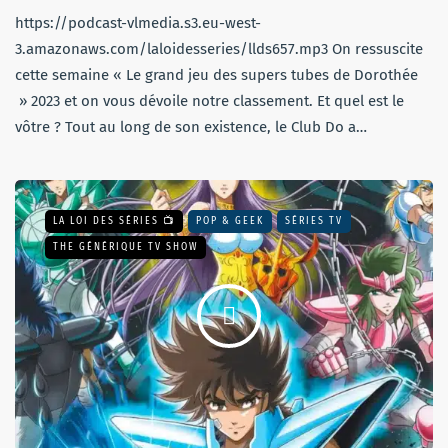
https://podcast-vlmedia.s3.eu-west-
3.amazonaws.com/laloidesseries/llds657.mp3 On ressuscite
cette semaine « Le grand jeu des supers tubes de Dorothée
» 2023 et on vous dévoile notre classement. Et quel est le
vôtre ? Tout au long de son existence, le Club Do a…
LA LOI DES SÉRIES 📺
POP & GEEK
SÉRIES TV
THE GÉNÉRIQUE TV SHOW