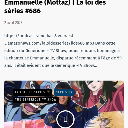
Emmanuelle (Mottaz) | La loi des
séries #686
2 avril 2023
https://podcast-vlmedia.s3.eu-west-
3.amazonaws.com/laloidesseries/llds686.mp3 Dans cette
édition du Générique – TV Show, nous rendons hommage à
la chanteuse Emmanuelle, disparue récemment à l’âge de 59
ans. Il était évident que le Générique -TV Show…
LA LOI DES SÉRIES 📺
SÉRIES TV
THE GÉNÉRIQUE TV SHOW