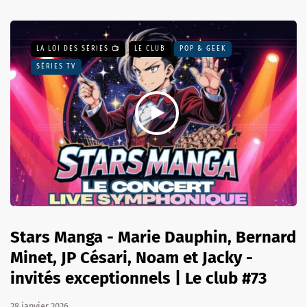
LA LOI DES SÉRIES 📺
LE CLUB
POP & GEEK
SÉRIES TV
Stars Manga - Marie Dauphin, Bernard
Minet, JP Césari, Noam et Jacky -
invités exceptionnels | Le club #73
28 janvier 2026