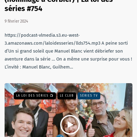
séries #754
9 février 2024
https://podcast-vlmedia.s3.eu-west-
3.amazonaws.com/laloidesseries/llds754.mp3 A peine sorti
d’Un si grand soleil que Manuel Blanc vient débriefer son
aventure dans la série … On a même une surprise pour vous !
L’invité : Manuel Blanc, Guilhem…
LA LOI DES SÉRIES 📺
LE CLUB
SÉRIES TV