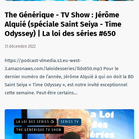
The Générique - TV Show : Jérôme
Alquié (spéciale Saint Seiya - Time
Odyssey) | La loi des séries #650
31 décembre 2022
https://podcast-vlmedia.s3.eu-west-
3.amazonaws.com/laloidesseries/llds650.mp3 Pour le
dernier numéro de l’année, Jérôme Alquié à qui on doit la BD
Saint Seiya « Time Odyssey », est notre invité exceptionnel
cette semaine. Peut-être certains…
LA LOI DES SÉRIES 📺
SÉRIES TV
THE GÉNÉRIQUE TV SHOW