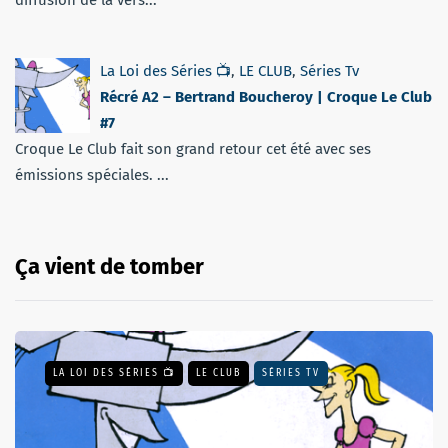
diffusion de la vers...
La Loi des Séries 📺
,
LE CLUB
,
Séries Tv
Récré A2 – Bertrand Boucheroy | Croque Le Club
#7
Croque Le Club fait son grand retour cet été avec ses
émissions spéciales. ...
Ça vient de tomber
LA LOI DES SÉRIES 📺
LE CLUB
SÉRIES TV