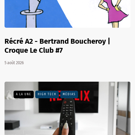
Récré A2 - Bertrand Boucheroy |
Croque Le Club #7
5 août 2026
A LA UNE
HIGH TECH
MÉDIAS