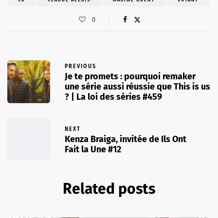
C8
CLAUDE ALEXIS
MAXIME GUÉNY
VOYANT
0
PREVIOUS
Je te promets : pourquoi remaker
une série aussi réussie que This is us
? | La loi des séries #459
NEXT
Kenza Braiga, invitée de Ils Ont
Fait la Une #12
Related posts