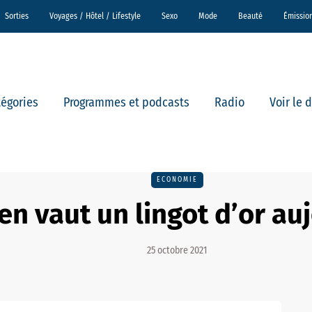
Sorties
Voyages / Hôtel / Lifestyle
Sexo
Mode
Beauté
Émissio
tégories
Programmes et podcasts
Radio
Voir le 
ECONOMIE
n vaut un lingot d’or auj
25 octobre 2021