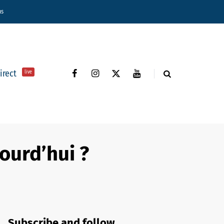
ns
direct
live
ourd’hui ?
Subscribe and follow