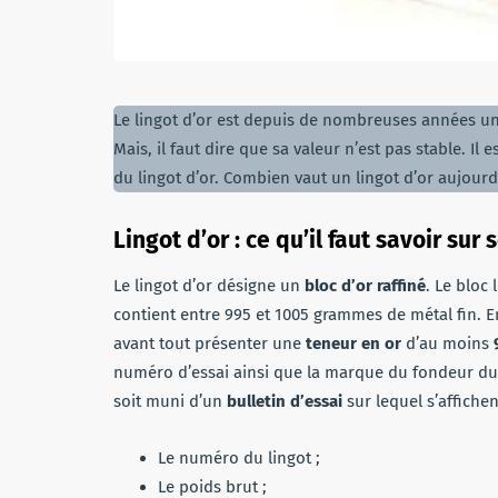
Le lingot d’or est depuis de nombreuses années un
Mais, il faut dire que sa valeur n’est pas stable. Il
du lingot d’or. Combien vaut un lingot d’or aujourd’h
Lingot d’or : ce qu’il faut savoir sur
Le lingot d’or désigne un
bloc d’or raffiné
. Le bloc 
contient entre 995 et 1005 grammes de métal fin. En 
avant tout présenter une
teneur en or
d’au moins
numéro d’essai ainsi que la marque du fondeur du l
soit muni d’un
bulletin d’essai
sur lequel s’affichen
Le numéro du lingot ;
Le poids brut ;