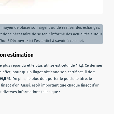
 moyen de placer son argent ou de réaliser des échanges.
 est donc nécessaire de se tenir informé des actualités autour
ui ? Découvrez ici l’essentiel à savoir à ce sujet.
 son estimation
le plus répandu et le plus utilisé est celui de
1
kg
. Ce dernier
effet, pour qu’un lingot obtienne son certificat, il doit
99,5 %.
De plus, le bloc doit porter le poids, le titre, le
ingot d’or. Aussi, est-il important que chaque lingot d’or
t diverses informations telles que :