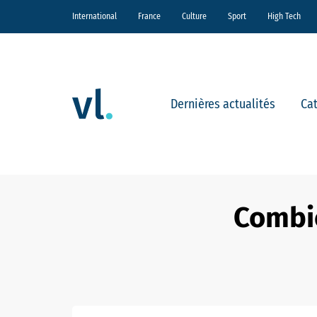
International
France
Culture
Sport
High Tech
Dernières actualités
Ca
Combie