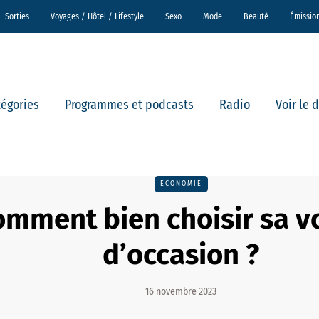
Sorties
Voyages / Hôtel / Lifestyle
Sexo
Mode
Beauté
Émissio
tégories
Programmes et podcasts
Radio
Voir le 
ECONOMIE
omment bien choisir sa v
d’occasion ?
16 novembre 2023