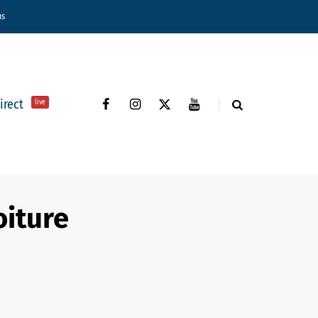
ns
direct
live
oiture