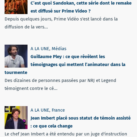
C’est quoi Sandokan, cette série dont le remake
est diffusé sur Prime Video ?
Depuis quelques jours, Prime Vidéo s'est lancé dans la
diffusion de la vers...
A LA UNE
,
Médias
Guillaume Pley : ce que révèlent les
témoignages qui mettent l’animateur dans la
tourmente
Des dizaines de personnes passées par NRJ et Legend
témoignent contre le cé...
A LA UNE
,
France
Jean Imbert placé sous statut de témoin assisté
: ce que cela change
Le chef Jean Imbert a été entendu par un juge d'instruction