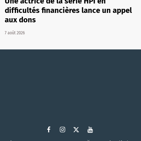
Une actrice de la série HPI en
difficultés financières lance un appel
aux dons
7 août 2026