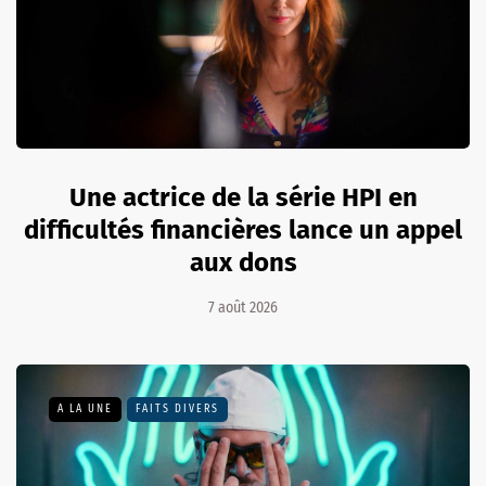
Une actrice de la série HPI en
difficultés financières lance un appel
aux dons
7 août 2026
A LA UNE
FAITS DIVERS