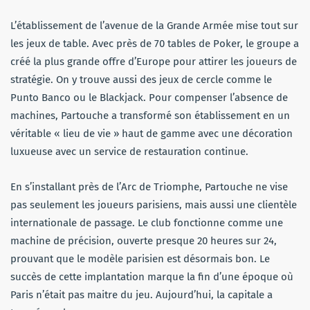
L’établissement de l’avenue de la Grande Armée mise tout sur
les jeux de table. Avec près de 70 tables de Poker, le groupe a
créé la plus grande offre d’Europe pour attirer les joueurs de
stratégie. On y trouve aussi des jeux de cercle comme le
Punto Banco ou le Blackjack. Pour compenser l’absence de
machines, Partouche a transformé son établissement en un
véritable « lieu de vie » haut de gamme avec une décoration
luxueuse avec un service de restauration continue.
En s’installant près de l’Arc de Triomphe, Partouche ne vise
pas seulement les joueurs parisiens, mais aussi une clientèle
internationale de passage. Le club fonctionne comme une
machine de précision, ouverte presque 20 heures sur 24,
prouvant que le modèle parisien est désormais bon. Le
succès de cette implantation marque la fin d’une époque où
Paris n’était pas maitre du jeu. Aujourd’hui, la capitale a