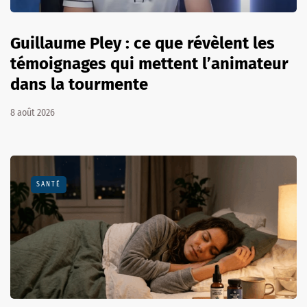
Guillaume Pley : ce que révèlent les
témoignages qui mettent l’animateur
dans la tourmente
8 août 2026
SANTÉ