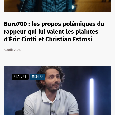
Boro700 : les propos polémiques du
rappeur qui lui valent les plaintes
d’Éric Ciotti et Christian Estrosi
8 août 2026
A LA UNE
MÉDIAS