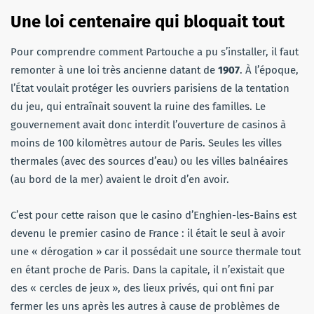
Une loi centenaire qui bloquait tout
Pour comprendre comment Partouche a pu s’installer, il faut
remonter à une loi très ancienne datant de
1907
. À l’époque,
l’État voulait protéger les ouvriers parisiens de la tentation
du jeu, qui entraînait souvent la ruine des familles. Le
gouvernement avait donc interdit l’ouverture de casinos à
moins de 100 kilomètres autour de Paris. Seules les villes
thermales (avec des sources d’eau) ou les villes balnéaires
(au bord de la mer) avaient le droit d’en avoir.
C’est pour cette raison que le casino d’Enghien-les-Bains est
devenu le premier casino de France : il était le seul à avoir
une « dérogation » car il possédait une source thermale tout
en étant proche de Paris. Dans la capitale, il n’existait que
des « cercles de jeux », des lieux privés, qui ont fini par
fermer les uns après les autres à cause de problèmes de