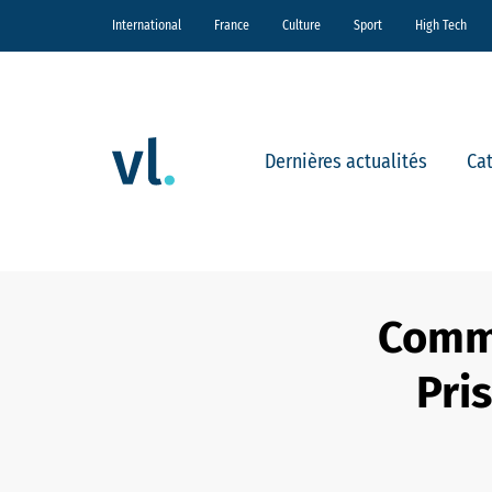
International
France
Culture
Sport
High Tech
Dernières actualités
Ca
Comme
Pri