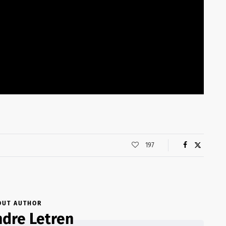
197
OUT AUTHOR
dre Letren