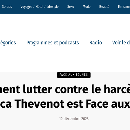
Sorties
Voyages / Hôtel / Lifestyle
Sexo
Mode
Beauté
Émissio
tégories
Programmes et podcasts
Radio
Voir le 
FACE AUX JEUNES
nt lutter contre le harc
sca Thevenot est Face aux
19 décembre 2023