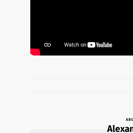
AB
Alexan