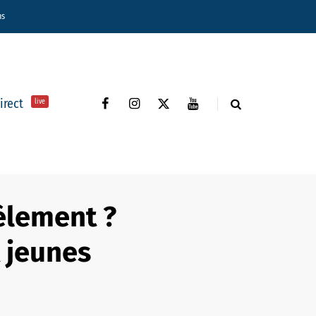
ns
direct
live
èlement ?
 jeunes