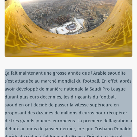
Ça fait maintenant une grosse année que l’Arabie saoudite
s’est attaquée au marché mondial du football. En effet, après
avoir développé de manière nationale la Saudi Pro League
durant plusieurs décennies, les dirigeants du football
saoudien ont décidé de passer la vitesse supérieure en
proposant des dizaines de millions d’euros pour récupérer
de très grands joueurs européens. La première déflagration a
débuté au mois de janvier dernier, lorsque Cristiano Ronaldo
décide de céder à l’eldorado du Moyen-Orient en signant