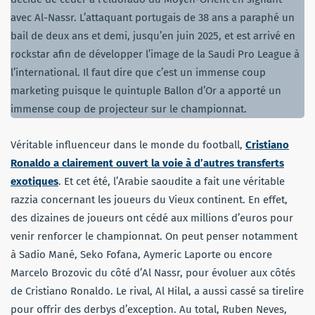
avec Al-Nassr. L’attaquant portugais de 38 ans a paraphé un
bail de deux ans et demi, jusqu’en juin 2025, et est arrivé en
rockstar afin de développer l’image de la Saudi Pro League à
l’international. Il faut dire que c’est un immense coup
marketing puisque le quintuple Ballon d’Or a apporté un
immense coup de projecteur sur le championnat.
Véritable influenceur dans le monde du football,
Cristiano
Ronaldo a clairement ouvert la voie à d’autres transferts
exotiques
. Et cet été, l’Arabie saoudite a fait une véritable
razzia concernant les joueurs du Vieux continent. En effet,
des dizaines de joueurs ont cédé aux millions d’euros pour
venir renforcer le championnat. On peut penser notamment
à Sadio Mané, Seko Fofana, Aymeric Laporte ou encore
Marcelo Brozovic du côté d’Al Nassr, pour évoluer aux côtés
de Cristiano Ronaldo. Le rival, Al Hilal, a aussi cassé sa tirelire
pour offrir des derbys d’exception. Au total, Ruben Neves,