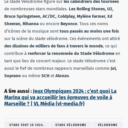
Le stade Vélodrome figure sur
les calendriers des tournées
de nombreuses stars mondiales.
Les Rolling Stones, U2,
Bruce Springsteen, AC/DC, Coldplay, Mylène Farmer, Ed
Sheeran, Rihanna
ou encore
Beyonce
. Tous ces noms
d’icônes de la musique sont
tous passés au moins une fois
sur la scène du stade vélodrome. Ces événements ont attiré
des dizaines de milliers de fans à travers le monde
, ce qui
contribue à
renforcer la renommée du Stade Vélodrome
en
tant que lieu de concert majeur. Le stade Vélodrome c’est
aussi le fief de nombreux rappeurs marseillais comme
Jul,
Soprano
ou même
SCH
et
Alonzo
.
A lire aussi :
Jeux Olympiques 2024 : c’est quoi La
Marina qui va accueillir les épreuves de voile à
Marseille ? | VL Média (vl-media.fr)
STADE FOOT JO 2024.
STADE VÉLODROME
VÉLODROME