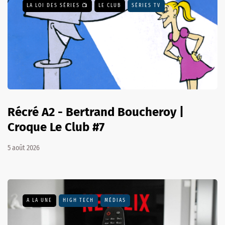
LA LOI DES SÉRIES 📺
LE CLUB
SÉRIES TV
Récré A2 - Bertrand Boucheroy |
Croque Le Club #7
5 août 2026
A LA UNE
HIGH TECH
MÉDIAS