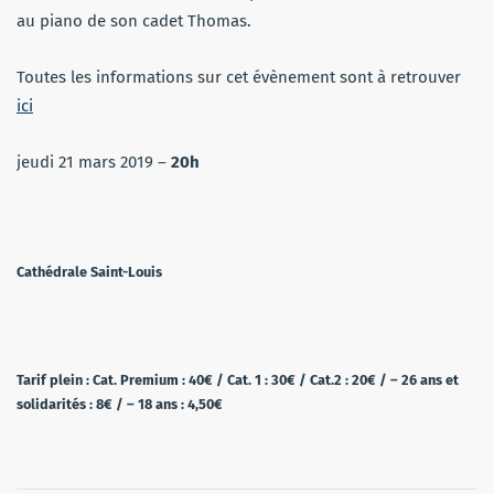
au piano de son cadet Thomas.
Toutes les informations sur cet évènement sont à retrouver
ici
jeudi 21 mars 2019 –
20h
Cathédrale Saint-Louis
Conditions
Tarif plein : Cat. Premium : 40€ / Cat. 1 : 30€ / Cat.2 : 20€ / – 26 ans et
solidarités : 8€ / – 18 ans : 4,50€
d’accès
: