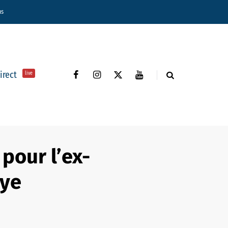
ns
direct
live
 pour l’ex-
hye