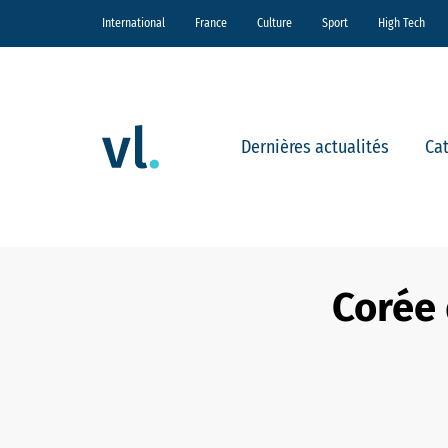
International
France
Culture
Sport
High Tech
Dernières actualités
Ca
Corée 