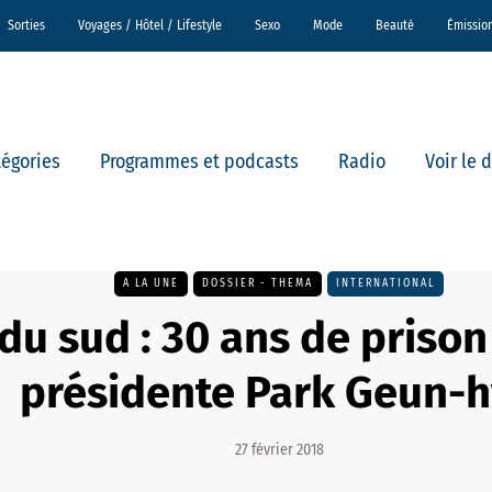
Sorties
Voyages / Hôtel / Lifestyle
Sexo
Mode
Beauté
Émissio
tégories
Programmes et podcasts
Radio
Voir le 
A LA UNE
DOSSIER - THEMA
INTERNATIONAL
du sud : 30 ans de prison
présidente Park Geun-
27 février 2018