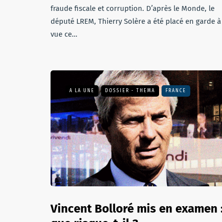
fraude fiscale et corruption. D’après le Monde, le
député LREM, Thierry Solère a été placé en garde à
vue ce…
A LA UNE
DOSSIER - THEMA
FRANCE
Vincent Bolloré mis en examen 