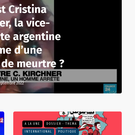
t Cristina
r, la vice-
te argentine
ime d’une
 de meurtre ?
eptembre 2022
A LA UNE
DOSSIER - THEMA
INTERNATIONAL
POLITIQUE