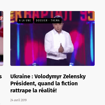
A LA UNE
DOSSIER - THEMA
s
Ukraine : Volodymyr Zelensky
Président, quand la fiction
rattrape la réalité!
24 avril 2019
e