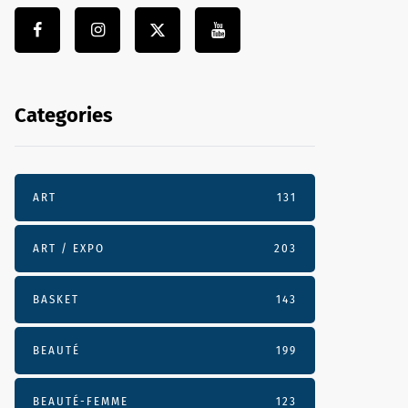
Categories
ART
131
ART / EXPO
203
BASKET
143
BEAUTÉ
199
BEAUTÉ-FEMME
123