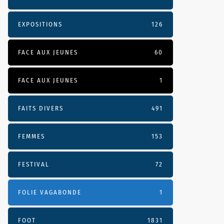
EXPOSITIONS
126
FACE AUX JEUNES
60
FACE AUX JEUNES
1
FAITS DIVERS
491
FEMMES
153
FESTIVAL
72
FOLIE VAGABONDE
1
FOOT
1831