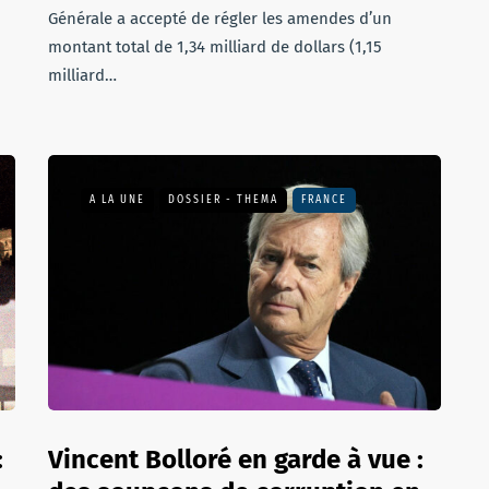
Générale a accepté de régler les amendes d’un
montant total de 1,34 milliard de dollars (1,15
milliard…
A LA UNE
DOSSIER - THEMA
FRANCE
:
Vincent Bolloré en garde à vue :