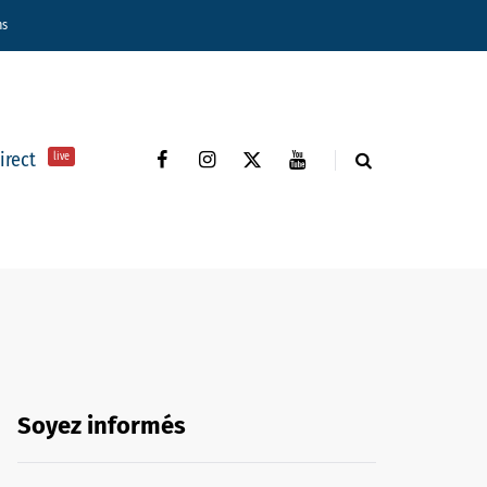
ns
direct
live
Soyez informés