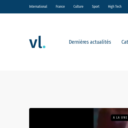
International
France
Culture
Sport
High Tech
Dernières actualités
Ca
A LA UNE