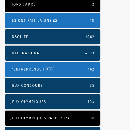
HORS CADRE
2
ILS ONT FAIT LA UNE 📸
48
INSOLITE
1062
INTERNATIONAL
4873
J'ENTREPRENDS ! 🇫🇷
162
JEUX CONCOURS
35
JEUX OLYMPIQUES
104
JEUX OLYMPIQUES PARIS 2024
86