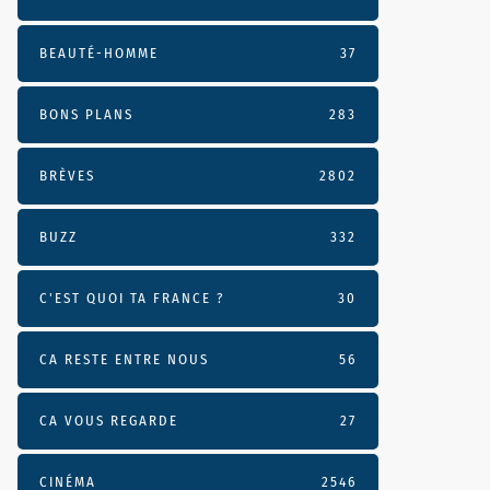
BEAUTÉ-HOMME
37
BONS PLANS
283
BRÈVES
2802
BUZZ
332
C'EST QUOI TA FRANCE ?
30
CA RESTE ENTRE NOUS
56
CA VOUS REGARDE
27
CINÉMA
2546