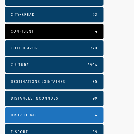
CITY-BREAK
52
CONFIDENT
4
CÔTE D’AZUR
270
CULTURE
3904
DESTINATIONS LOINTAINES
35
DISTANCES INCONNUES
99
DROP LE MIC
4
E-SPORT
39