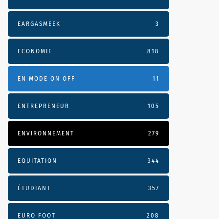
EARGASMEEK
3
ECONOMIE
818
EN MODE ON OFF
11
ENTREPRENEUR
105
ENVIRONNEMENT
279
EQUITATION
344
ÉTUDIANT
357
EURO FOOT
208