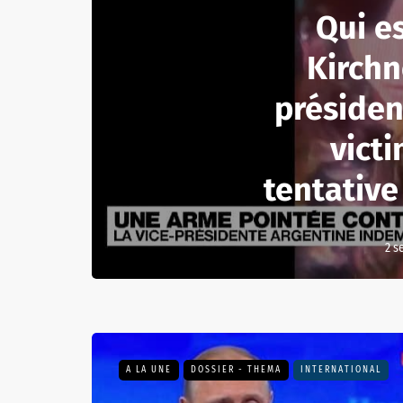
Qui es
Kirchne
présiden
vict
tentative
2 s
A LA UNE
DOSSIER - THEMA
INTERNATIONAL