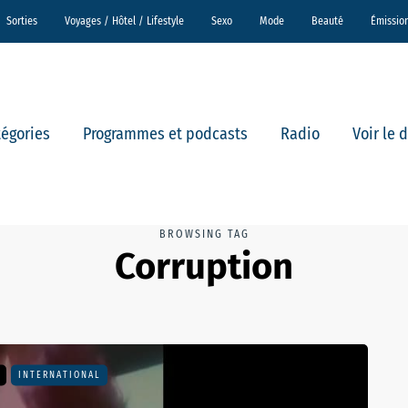
Sorties
Voyages / Hôtel / Lifestyle
Sexo
Mode
Beauté
Émissio
tégories
Programmes et podcasts
Radio
Voir le 
BROWSING TAG
Corruption
INTERNATIONAL