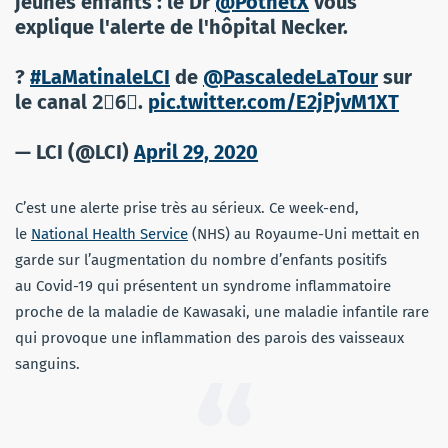
jeunes enfants : le Dr
@PothetX
vous
explique l'alerte de l'hôpital Necker.
?
#LaMatinaleLCI
de
@PascaledeLaTour
sur
le canal 2⃣6⃣.
pic.twitter.com/E2jPjvM1XT
— LCI (@LCI)
April 29, 2020
C’est une alerte prise très au sérieux. Ce week-end,
le
National Health Service
(NHS) au Royaume-Uni mettait en
garde sur l’augmentation du nombre d’enfants positifs
au Covid-19 qui présentent un syndrome inflammatoire
proche de la maladie de Kawasaki, une maladie infantile rare
qui provoque une inflammation des parois des vaisseaux
sanguins.