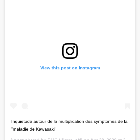
View this post on Instagram
Inquiétude autour de la multiplication des symptômes de la
"maladie de Kawasaki"
A post shared by
RMC
(@rmc_off) on
Apr 29, 2020 at 2:31am PDT