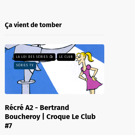
Ça vient de tomber
LA LOI DES SÉRIES 📺
LE CLUB
SÉRIES TV
Récré A2 - Bertrand
Boucheroy | Croque Le Club
#7