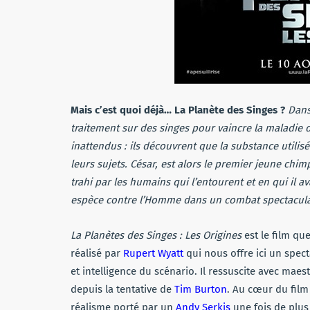
Mais c’est quoi déjà… La Planète des Singes ?
Dans
traitement sur des singes pour vaincre la maladie d
inattendus : ils découvrent que la substance utilis
leurs sujets. César, est alors le premier jeune chi
trahi par les humains qui l’entourent et en qui il a
espèce contre l’Homme dans un combat spectacula
La Planètes des Singes : Les Origines
est le film qu
réalisé par
Rupert Wyatt
qui nous offre ici un spect
et intelligence du scénario. Il ressuscite avec maes
depuis la tentative de
Tim Burton
. Au cœur du fil
réalisme porté par un
Andy Serkis
une fois de plus