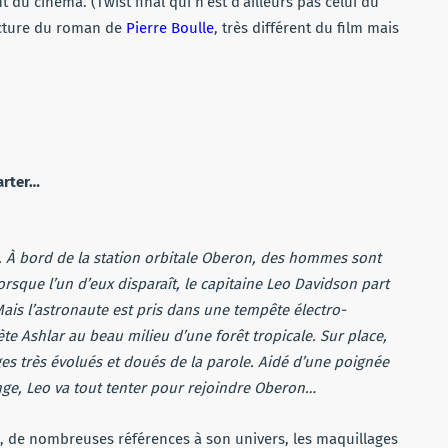
u cinéma. (Twist final qui n’est d’ailleurs pas celui du
lecture du roman de
Pierre Boulle
, très différent du film mais
arter…
. À bord de la station orbitale Oberon, des hommes sont
orsque l’un d’eux disparaît, le capitaine Leo Davidson part
Mais l’astronaute est pris dans une tempête électro-
ète Ashlar au beau milieu d’une forêt tropicale. Sur place,
es très évolués et doués de la parole. Aidé d’une poignée
 singe, Leo va tout tenter pour rejoindre Oberon…
e, de nombreuses références à son univers, les maquillages