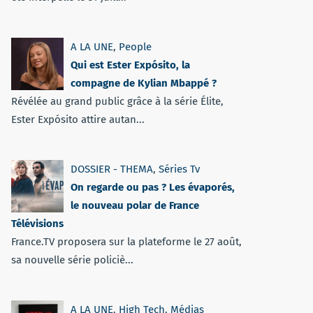
A LA UNE
,
People
Qui est Ester Expósito, la
compagne de Kylian Mbappé ?
Révélée au grand public grâce à la série Élite,
Ester Expósito attire autan...
DOSSIER - THEMA
,
Séries Tv
On regarde ou pas ? Les évaporés,
le nouveau polar de France
Télévisions
France.TV proposera sur la plateforme le 27 août,
sa nouvelle série policiè...
A LA UNE
,
High Tech
,
Médias