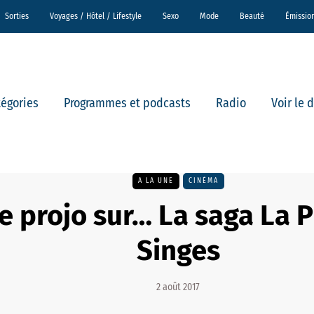
Sorties
Voyages / Hôtel / Lifestyle
Sexo
Mode
Beauté
Émissio
tégories
Programmes et podcasts
Radio
Voir le 
A LA UNE
CINÉMA
e projo sur… La saga La 
Singes
2 août 2017