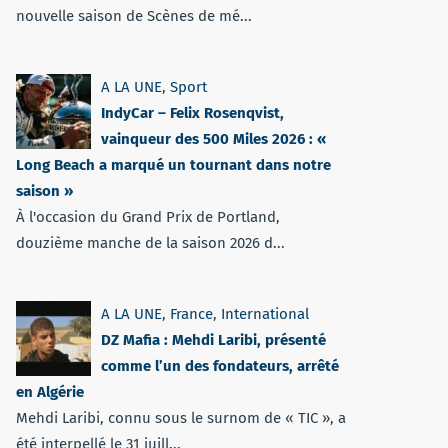
nouvelle saison de Scènes de mé...
A LA UNE
,
Sport
IndyCar – Felix Rosenqvist,
vainqueur des 500 Miles 2026 : «
Long Beach a marqué un tournant dans notre
saison »
À l'occasion du Grand Prix de Portland,
douzième manche de la saison 2026 d...
A LA UNE
,
France
,
International
DZ Mafia : Mehdi Laribi, présenté
comme l’un des fondateurs, arrêté
en Algérie
Mehdi Laribi, connu sous le surnom de « TIC », a
été interpellé le 31 juill...