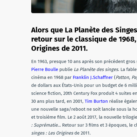
Alors que La Planète des Singes
retour sur le classique de 1968,
Origines de 2011.
En 1963, presque 10 ans après son précédent gros
Pierre Boulle
publie
La Planète des singes
. La fabl
cinéma en 1968 par
Franklin J.Schaffner
(
Patton, Pa
de dollars aux États-Unis pour un budget de 6 mill
science fiction, 20th Century Fox produit 4 suites en
30 ans plus tard, en 2001,
Tim Burton
réalise égale
une nouvelle saga/reboot ne soit lancée sous la h
et troisième film. Le 2 août 2017, la nouvelle trilog
: Suprématie
… Retour sur 3 films et 3 époques, le c
singes : Les Origines
de 2011.