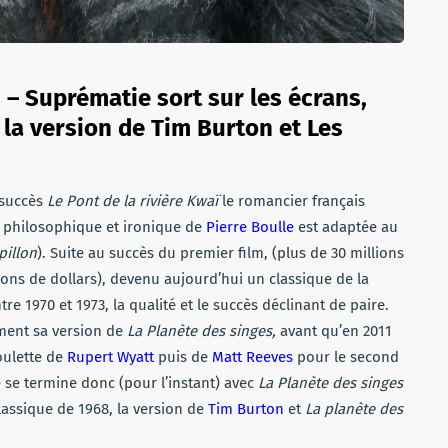
 – Suprématie sort sur les écrans,
 la version de Tim Burton et Les
 succès
Le Pont de la rivière Kwaï
le romancier français
e philosophique et ironique de
Pierre Boulle
est adaptée au
pillon
). Suite au succès du premier film, (plus de 30 millions
ions de dollars), devenu aujourd’hui un classique de la
tre 1970 et 1973, la qualité et le succès déclinant de paire.
ment sa version de
La Planète des singes,
avant qu’en 2011
oulette de
Rupert Wyatt
puis de
Matt Reeves
pour le second
ie se termine donc (pour l’instant) avec
La Planète des singes
lassique de 1968, la version de
Tim Burton
et
La planète des