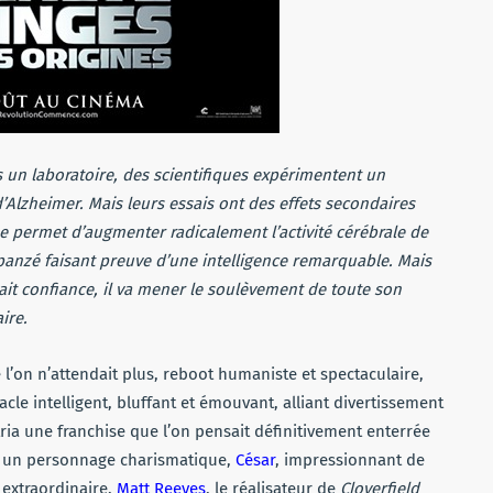
 un laboratoire, des scientifiques expérimentent un
’Alzheimer. Mais leurs essais ont des effets secondaires
ée permet d’augmenter radicalement l’activité cérébrale de
mpanzé faisant preuve d’une intelligence remarquable. Mais
vait confiance, il va mener le soulèvement de toute son
ire.
e l’on n’attendait plus, reboot humaniste et spectaculaire,
acle intelligent, bluffant et émouvant, alliant divertissement
tria une franchise que l’on pensait définitivement enterrée
m un personnage charismatique,
César
, impressionnant de
 extraordinaire.
Matt Reeves
, le réalisateur de
Cloverfield