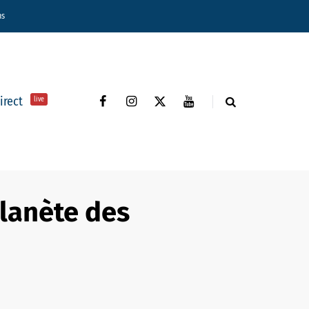
ns
direct
live
Planète des