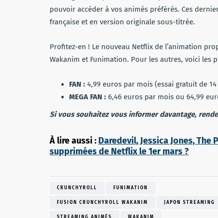
pouvoir accéder à vos animés préférés. Ces dernier
française et en version originale sous-titrée.
Profitez-en ! Le nouveau Netflix de l’animation pr
Wakanim et Funimation. Pour les autres, voici les 
FAN :
4,99 euros par mois (essai gratuit de 14
MEGA FAN :
6,46 euros par mois ou 64,99 euro
Si vous souhaitez vous informer davantage, rendez-
À lire aussi :
Daredevil, Jessica Jones, The 
supprimées de Netflix le 1er mars ?
CRUNCHYROLL
FUNIMATION
FUSION CRUNCHYROLL WAKANIM
JAPON STREAMING
STREAMING ANIMÉS
WAKANIM