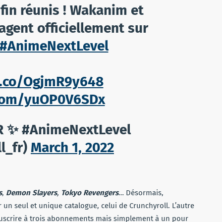
fin réunis ! Wakanim et
gent officiellement sur
#AnimeNextLevel
t.co/OgjmR9y648
r.com/yuOP0V6SDx
FR ✨ #AnimeNextLevel
l_fr)
March 1, 2022
s
,
Demon Slayers
,
Tokyo Revengers
… Désormais,
ur un seul et unique catalogue, celui de Crunchyroll. L’autre
ouscrire à trois abonnements mais simplement à un pour