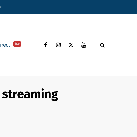
ns
direct
live
u streaming