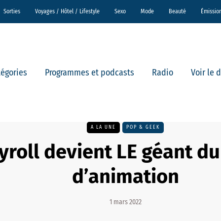
Sorties
Voyages / Hôtel / Lifestyle
Sexo
Mode
Beauté
Émissio
tégories
Programmes et podcasts
Radio
Voir le 
A LA UNE
POP & GEEK
yroll devient LE géant d
d’animation
1 mars 2022