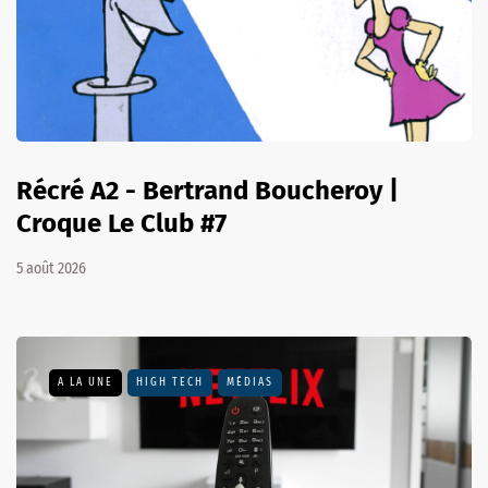
Récré A2 - Bertrand Boucheroy |
Croque Le Club #7
5 août 2026
A LA UNE
HIGH TECH
MÉDIAS