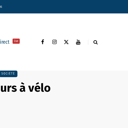
ns
direct
live
SOCIÉTÉ
eurs à vélo