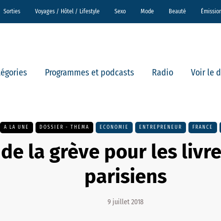
Sorties
Voyages / Hôtel / Lifestyle
Sexo
Mode
Beauté
Émissio
tégories
Programmes et podcasts
Radio
Voir le 
A LA UNE
DOSSIER - THEMA
ECONOMIE
ENTREPRENEUR
FRANCE
de la grève pour les livr
parisiens
9 juillet 2018