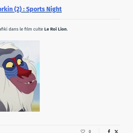
orkin (2) : Sports Night
fiki dans le film culte
Le Roi Lion
.
0