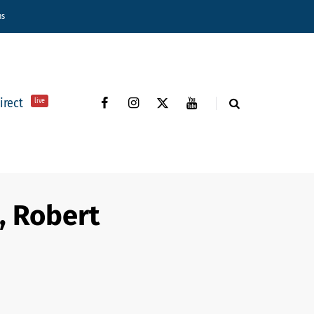
ns
direct
live
, Robert