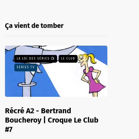
Ça vient de tomber
LA LOI DES SÉRIES 📺
LE CLUB
SÉRIES TV
Récré A2 - Bertrand
Boucheroy | Croque Le Club
#7