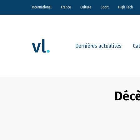
International
France
Culture
Sport
High Tech
Dernières actualités
Ca
Décè