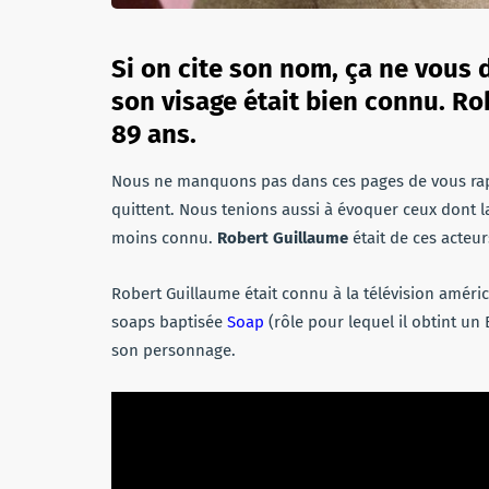
Si on cite son nom, ça ne vous 
son visage était bien connu. Ro
89 ans.
Nous ne manquons pas dans ces pages de vous rap
quittent. Nous tenions aussi à évoquer ceux dont l
moins connu.
Robert Guillaume
était de ces acteur
Robert Guillaume était connu à la télévision amér
soaps baptisée
Soap
(rôle pour lequel il obtint un
son personnage.