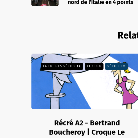
nord de l’Italie en 4 points
Rela
LA LOI DES SÉRIES 📺
LE CLUB
SÉRIES TV
Récré A2 - Bertrand
Boucheroy | Croque Le