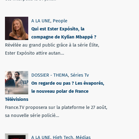
A LA UNE
,
People
Qui est Ester Expósito, la
compagne de Kylian Mbappé ?
Révélée au grand public grâce à la série Élite,
Ester Expósito attire autan...
DOSSIER - THEMA
,
Séries Tv
On regarde ou pas ? Les évaporés,
le nouveau polar de France
Télévisions
France.TV proposera sur la plateforme le 27 août,
sa nouvelle série policiè...
A LA UNE
,
High Tech
,
Médias