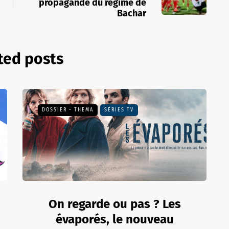
propagande du régime de
Bachar
ted posts
DOSSIER - THEMA
SÉRIES TV
On regarde ou pas ? Les
évaporés, le nouveau