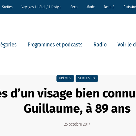
Sorties
Voyages / Hôtel / Lifestyle
Sexo
Mode
Beauté
Émissio
tégories
Programmes et podcasts
Radio
Voir le 
BRÈVES
SÉRIES TV
s d’un visage bien connu
Guillaume, à 89 ans
25 octobre 2017