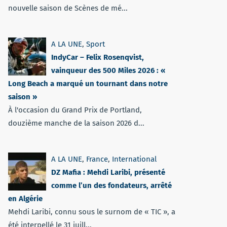
nouvelle saison de Scènes de mé...
A LA UNE
,
Sport
IndyCar – Felix Rosenqvist,
vainqueur des 500 Miles 2026 : «
Long Beach a marqué un tournant dans notre
saison »
À l'occasion du Grand Prix de Portland,
douzième manche de la saison 2026 d...
A LA UNE
,
France
,
International
DZ Mafia : Mehdi Laribi, présenté
comme l’un des fondateurs, arrêté
en Algérie
Mehdi Laribi, connu sous le surnom de « TIC », a
été interpellé le 31 juill...