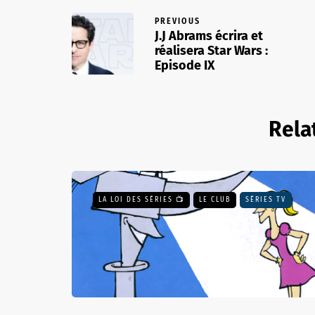
PREVIOUS
J.J Abrams écrira et
réalisera Star Wars :
Episode IX
Rela
LA LOI DES SÉRIES 📺
LE CLUB
SÉRIES TV