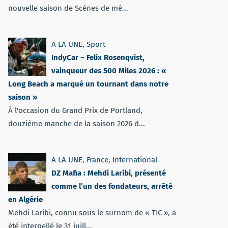
nouvelle saison de Scènes de mé...
A LA UNE
,
Sport
IndyCar – Felix Rosenqvist,
vainqueur des 500 Miles 2026 : «
Long Beach a marqué un tournant dans notre
saison »
À l'occasion du Grand Prix de Portland,
douzième manche de la saison 2026 d...
A LA UNE
,
France
,
International
DZ Mafia : Mehdi Laribi, présenté
comme l’un des fondateurs, arrêté
en Algérie
Mehdi Laribi, connu sous le surnom de « TIC », a
été interpellé le 31 juill...