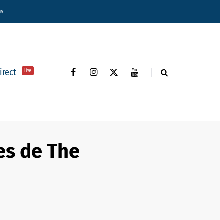
ns
direct
live
es de The