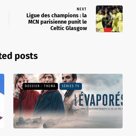
NEXT
Ligue des champions : la
MCN parisienne punit le
Celtic Glasgow
ted posts
DOSSIER - THEMA
SÉRIES TV