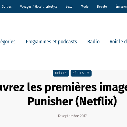
Sorties
Voyages / Hôtel / Lifestyle
Sexo
Mode
Beauté
Émissio
tégories
Programmes et podcasts
Radio
Voir le 
BRÈVES
SÉRIES TV
vrez les premières imag
Punisher (Netflix)
12 septembre 2017