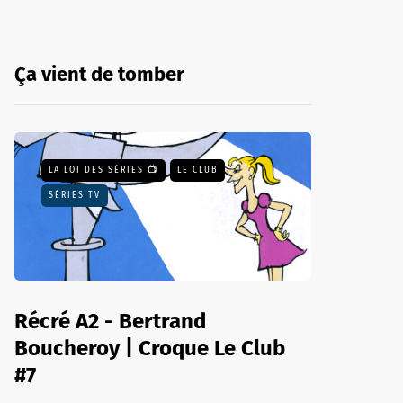
Ça vient de tomber
LA LOI DES SÉRIES 📺
LE CLUB
SÉRIES TV
Récré A2 - Bertrand
Boucheroy | Croque Le Club
#7