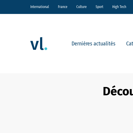
International
France
Culture
Sport
High Tech
Dernières actualités
Ca
Décou