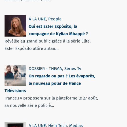
A LA UNE
,
People
Qui est Ester Expósito, la
compagne de Kylian Mbappé ?
Révélée au grand public grâce à la série Élite,
Ester Expósito attire autan...
DOSSIER - THEMA
,
Séries Tv
On regarde ou pas ? Les évaporés,
le nouveau polar de France
Télévisions
France.TV proposera sur la plateforme le 27 août,
sa nouvelle série policiè...
A LA UNE
,
High Tech
,
Médias