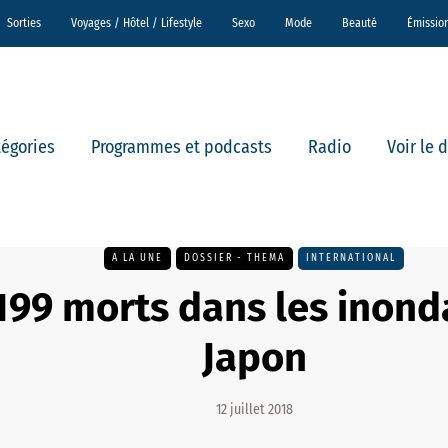
Sorties
Voyages / Hôtel / Lifestyle
Sexo
Mode
Beauté
Émissio
tégories
Programmes et podcasts
Radio
Voir le 
A LA UNE
DOSSIER - THEMA
INTERNATIONAL
199 morts dans les inond
Japon
12 juillet 2018