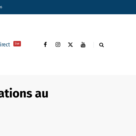
ns
direct
live
ations au