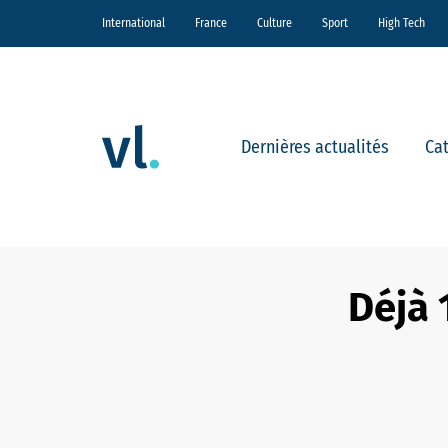
International
France
Culture
Sport
High Tech
Dernières actualités
Ca
Déjà 