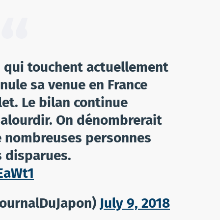
s qui touchent actuellement
nnule sa venue en France
let. Le bilan continue
alourdir. On dénombrerait
de nombreuses personnes
s disparues.
EaWt1
JournalDuJapon)
July 9, 2018