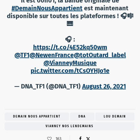
Il est 00h01, la bande originale de
#DemainNousAppartient
est maintenant
disponible sur toutes les plateformes ! 🎧🎼
🎹
🎧 :
https://t.co/4E52kq50wm
@TF1
@NewenFrance
@totOutard_label
@VianneyMusique
pic.twitter.com/tCsOYHJo1e
— DNA_TF1 (@DNA_TF1)
August 26, 2021
DEMAIN NOUS APPARTIENT
DNA
LOU DEMAIN
VIANNEY NOS LENDEMAINS
163