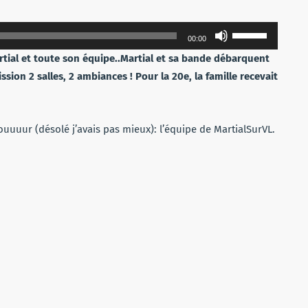
Utilisez
00:00
les
tial et toute son équipe..
Martial et sa bande débarquent
flèches
ion 2 salles, 2 ambiances ! Pour la 20e, la famille recevait
haut/bas
pour
augmenter
uuuur (désolé j’avais pas mieux): l’équipe de MartialSurVL.
ou
diminuer
le
volume.