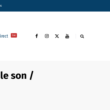
ns
direct
live
le son /