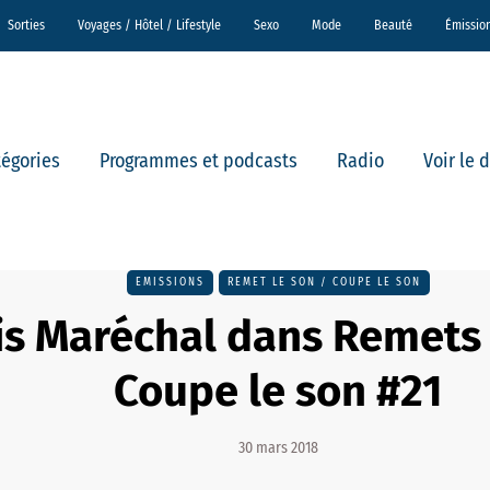
Sorties
Voyages / Hôtel / Lifestyle
Sexo
Mode
Beauté
Émissio
tégories
Programmes et podcasts
Radio
Voir le 
EMISSIONS
REMET LE SON / COUPE LE SON
s Maréchal dans Remets 
Coupe le son #21
30 mars 2018