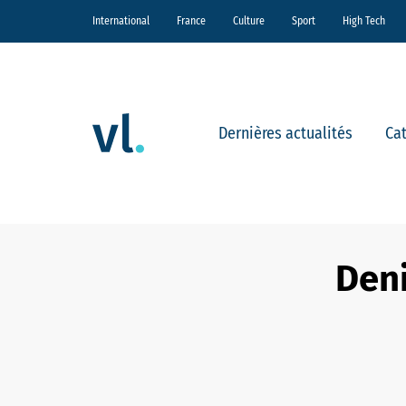
International
France
Culture
Sport
High Tech
Dernières actualités
Ca
Deni