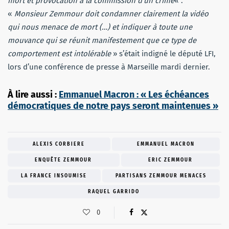
mort et provocation à la commission d’un crime
« .
«
Monsieur Zemmour doit condamner clairement la vidéo
qui nous menace de mort (…) et indiquer à toute une
mouvance qui se réunit manifestement que ce type de
comportement est intolérable
» s’était indigné le député LFI,
lors d’une conférence de presse à Marseille mardi dernier.
À lire aussi :
Emmanuel Macron : « Les échéances
démocratiques de notre pays seront maintenues »
ALEXIS CORBIERE
EMMANUEL MACRON
ENQUÊTE ZEMMOUR
ERIC ZEMMOUR
LA FRANCE INSOUMISE
PARTISANS ZEMMOUR MENACES
RAQUEL GARRIDO
0