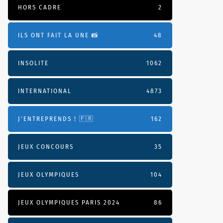
HORS CADRE
2
ILS ONT FAIT LA UNE 📸
48
INSOLITE
1062
INTERNATIONAL
4873
J'ENTREPRENDS ! 🇫🇷
162
JEUX CONCOURS
35
JEUX OLYMPIQUES
104
JEUX OLYMPIQUES PARIS 2024
86