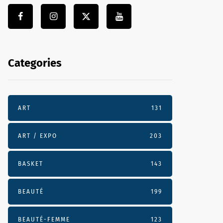
Categories
ART
131
ART / EXPO
203
BASKET
143
BEAUTÉ
199
BEAUTÉ-FEMME
123