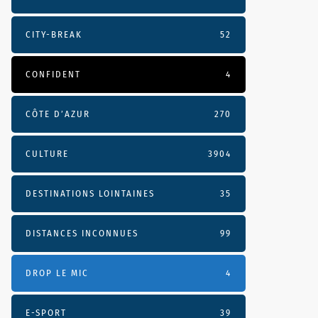
CITY-BREAK
52
CONFIDENT
4
CÔTE D’AZUR
270
CULTURE
3904
DESTINATIONS LOINTAINES
35
DISTANCES INCONNUES
99
DROP LE MIC
4
E-SPORT
39