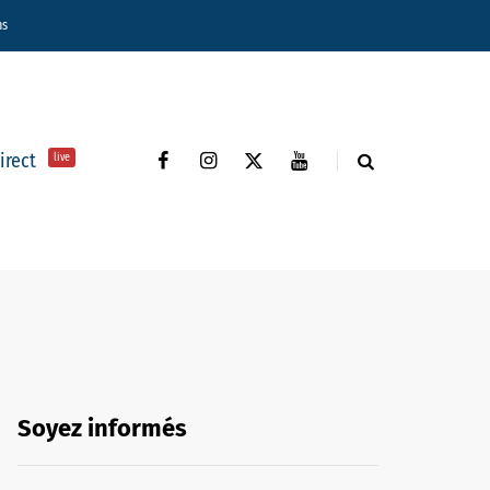
ns
direct
live
Soyez informés