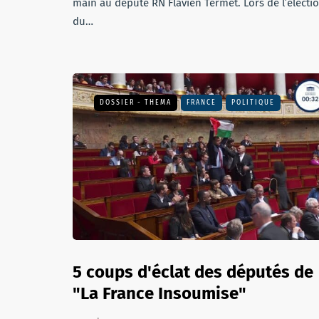
main au député RN Flavien Termet. Lors de l’électi
du…
DOSSIER - THEMA
FRANCE
POLITIQUE
5 coups d'éclat des députés de
"La France Insoumise"