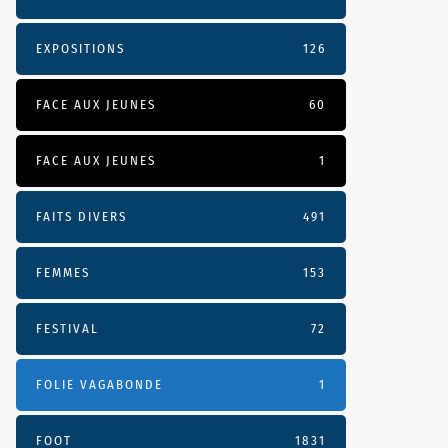
EXPOSITIONS
126
FACE AUX JEUNES
60
FACE AUX JEUNES
1
FAITS DIVERS
491
FEMMES
153
FESTIVAL
72
FOLIE VAGABONDE
1
FOOT
1831