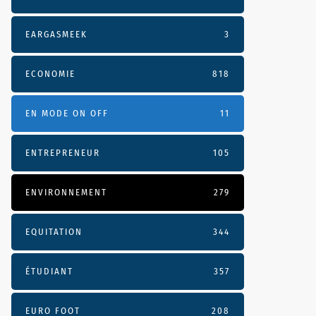
EARGASMEEK
3
ECONOMIE
818
EN MODE ON OFF
11
ENTREPRENEUR
105
ENVIRONNEMENT
279
EQUITATION
344
ÉTUDIANT
357
EURO FOOT
208