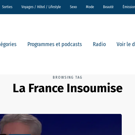
Sorties
Voyages / Hôtel / Lifestyle
Sexo
Mode
Beauté
Émissio
tégories
Programmes et podcasts
Radio
Voir le 
BROWSING TAG
La France Insoumise