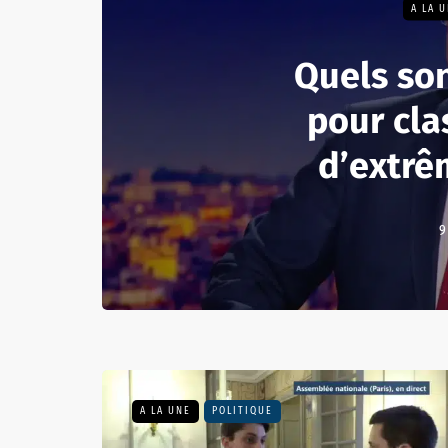
A LA 
Quels son
pour cla
d’extrê
9
A LA UNE
POLITIQUE