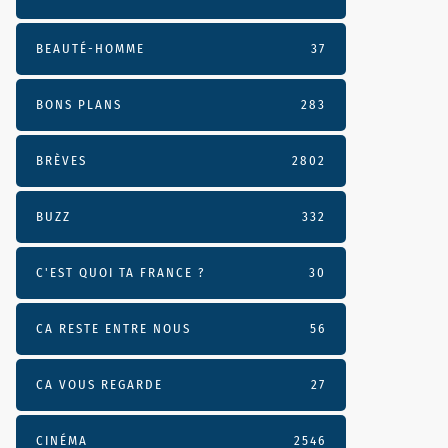
BEAUTÉ-HOMME
37
BONS PLANS
283
BRÈVES
2802
BUZZ
332
C'EST QUOI TA FRANCE ?
30
CA RESTE ENTRE NOUS
56
CA VOUS REGARDE
27
CINÉMA
2546