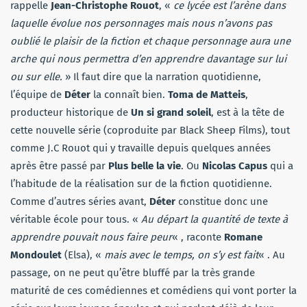
rappelle
Jean-Christophe Rouot
, «
ce lycée est l’arène dans
laquelle évolue nos personnages mais nous n’avons pas
oublié le plaisir de la fiction et chaque personnage aura une
arche qui nous permettra d’en apprendre davantage sur lui
ou sur elle.
» Il faut dire que la narration quotidienne,
l’équipe de
Déter
la connaît bien.
Toma de Matteis
,
producteur historique de
Un si grand soleil
, est à la tête de
cette nouvelle série (coproduite par Black Sheep Films), tout
comme J.C Rouot qui y travaille depuis quelques années
après être passé par
Plus belle la vie
. Ou
Nicolas Capus
qui a
l’habitude de la réalisation sur de la fiction quotidienne.
Comme d’autres séries avant,
Déter
constitue donc une
véritable école pour tous. «
Au départ la quantité de texte à
apprendre pouvait nous faire peur
« , raconte
Romane
Mondoulet
(Elsa), «
mais avec le temps, on s’y est fait
« . Au
passage, on ne peut qu’être bluffé par la très grande
maturité de ces comédiennes et comédiens qui vont porter la