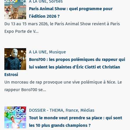
A LA UNE
,
Sorties
Paris Animal Show : quel programme pour
l’édition 2026 ?
Du 13 au 15 mars 2026, le Paris Animal Show revient à Paris
Expo Porte de V...
A LA UNE
,
Musique
Boro700 : les propos polémiques du rappeur qui
lui valent les plaintes d’Éric Ciotti et Christian
Estrosi
Un morceau de rap provoque une vive polémique à Nice. Le
rappeur Boro700 se...
DOSSIER - THEMA
,
France
,
Médias
Tout le monde veut prendre sa place : qui sont
les 10 plus grands champions ?