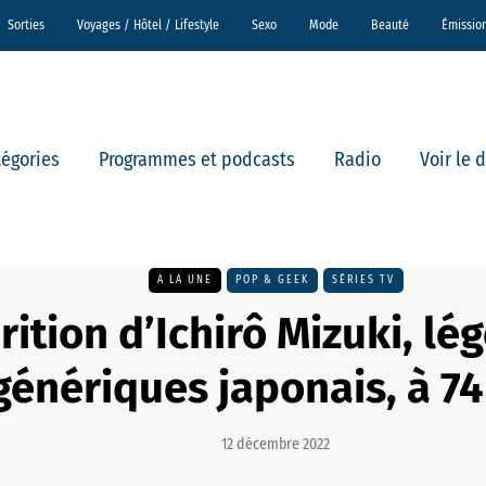
Sorties
Voyages / Hôtel / Lifestyle
Sexo
Mode
Beauté
Émissio
tégories
Programmes et podcasts
Radio
Voir le 
A LA UNE
POP & GEEK
SÉRIES TV
rition d’Ichirô Mizuki, l
génériques japonais, à 74
12 décembre 2022