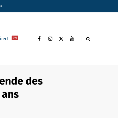
ns
direct
live
égende des
 ans