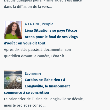
Depuis quelques jours, Prime Vidéo s'est lancé
dans la diffusion de la vers...
A LA UNE
,
People
Léna Situations se paye l’Accor
Arena pour le final de ses Vlogs
d’août : on vous dit tout
Après dix étés passés à documenter son
quotidien devant la caméra, Léna Sit...
Economie
Carbios ne lâche rien : à
Longlaville, le financement
commence à se concrétiser
Le calendrier de l’usine de Longlaville se décale,
mais le projet se consol...