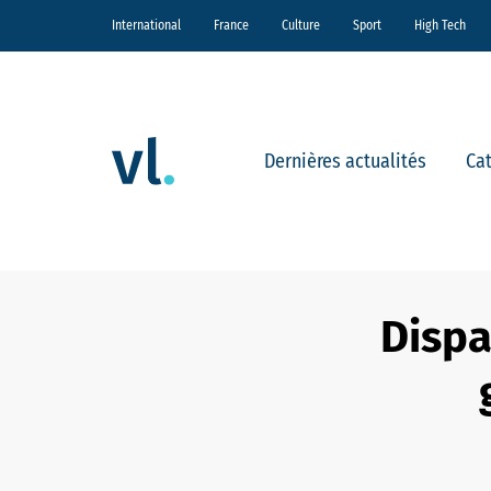
International
France
Culture
Sport
High Tech
Dernières actualités
Ca
Dispa