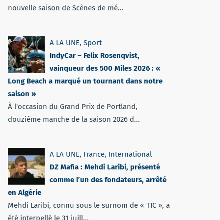
nouvelle saison de Scènes de mé...
A LA UNE
,
Sport
IndyCar – Felix Rosenqvist,
vainqueur des 500 Miles 2026 : «
Long Beach a marqué un tournant dans notre
saison »
À l'occasion du Grand Prix de Portland,
douzième manche de la saison 2026 d...
A LA UNE
,
France
,
International
DZ Mafia : Mehdi Laribi, présenté
comme l’un des fondateurs, arrêté
en Algérie
Mehdi Laribi, connu sous le surnom de « TIC », a
été interpellé le 31 juill...