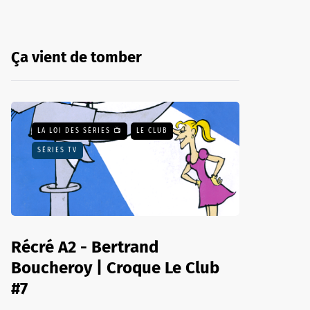
Ça vient de tomber
LA LOI DES SÉRIES 📺
LE CLUB
SÉRIES TV
Récré A2 - Bertrand
Boucheroy | Croque Le Club
#7