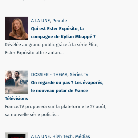
A LA UNE
,
People
Qui est Ester Expósito, la
compagne de Kylian Mbappé ?
Révélée au grand public grâce à la série Élite,
Ester Expósito attire autan...
DOSSIER - THEMA
,
Séries Tv
On regarde ou pas ? Les évaporés,
le nouveau polar de France
Télévisions
France.TV proposera sur la plateforme le 27 août,
sa nouvelle série policiè...
A LA UNE
,
High Tech
,
Médias