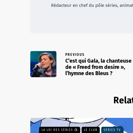
Rédacteur en chef du pôle séries, animateu
PREVIOUS
C’est qui Gala, la chanteuse
de « Freed from desire »,
l’hymne des Bleus ?
Rela
LA LOI DES SÉRIES 📺
LE CLUB
SÉRIES TV