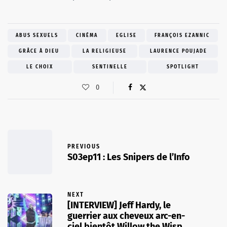
ABUS SEXUELS
CINÉMA
EGLISE
FRANÇOIS EZANNIC
GRÂCE À DIEU
LA RELIGIEUSE
LAURENCE POUJADE
LE CHOIX
SENTINELLE
SPOTLIGHT
0
PREVIOUS
S03ep11 : Les Snipers de l’Info
NEXT
[INTERVIEW] Jeff Hardy, le
guerrier aux cheveux arc-en-
ciel bientôt Willow the Wisp